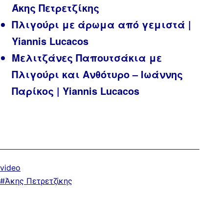
Άκης Πετρετζίκης
Πλιγούρι με άρωμα από γεμιστά |
Yiannis Lucacos
Μελιτζάνες Παπουτσάκια με
Πλιγούρι και Ανθότυρο – Ιωάννης
Παρίκος | Yiannis Lucacos
Κατηγοριοποιημένα
video
ως
Με
Άκης Πετρετζίκης
ετικέτα: