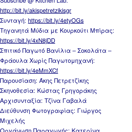
Subscribe @ Kitchen Lab:
http://bit.ly/akispetretzikisgr
Συνταγή:
https://bit.ly/4etyOGs
Τηγανητά Μύδια με Κουρκούτι Μπίρας:
https://bit.ly/4xN8jDD
Σπιτικό Παγωτό Βανίλια – Σοκολάτα –
Φράουλα Χωρίς Παγωτομηχανή:
https://bit.ly/4eMmXCf
Παρουσίαση: Άκης Πετρετζίκης
Σκηνοθεσία: Κώστας Γρηγοράκης
Αρχισυνταξία: Τζίνα Γαβαλά
Διεύθυνση Φωτογραφίας: Γιώργος
Μιχελής
Οργάνωση Παραγωγής: Κατερίνα