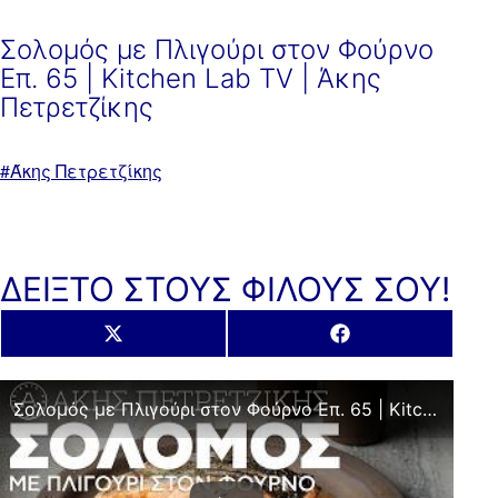
Σολομός με Πλιγούρι στον Φούρνο
Επ. 65 | Kitchen Lab TV | Άκης
Πετρετζίκης
Με
Άκης Πετρετζίκης
ετικέτα:
ΔΕΙΞΤΟ ΣΤΟΥΣ ΦΙΛΟΥΣ ΣΟΥ!
Share
Share
X
Facebook
on
on
(Twitter)
Σολομός με Πλιγούρι στον Φούρνο Επ. 65 | Kitchen Lab TV | Άκης Πετρετζίκης