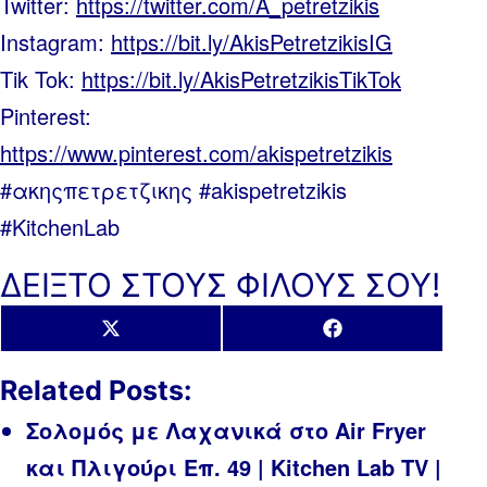
Twitter:
https://twitter.com/A_petretzikis
Instagram:
https://bit.ly/AkisPetretzikisIG
Tik Tok:
https://bit.ly/AkisPetretzikisTikTok
Pinterest:
https://www.pinterest.com/akispetretzikis
#ακηςπετρετζικης #akispetretzikis
#KitchenLab
ΔΕΙΞΤΟ ΣΤΟΥΣ ΦΙΛΟΥΣ ΣΟΥ!
Share
Share
X
Facebook
on
on
(Twitter)
Related Posts:
Σολομός με Λαχανικά στο Air Fryer
και Πλιγούρι Επ. 49 | Kitchen Lab TV |