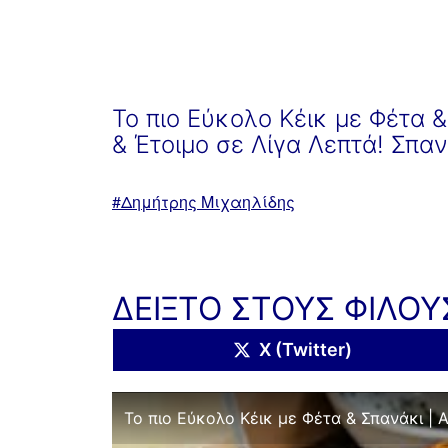
Το πιο Εύκολο Κέικ με Φέτα 
& Έτοιμο σε Λίγα Λεπτά! Σπα
Με
Δημήτρης Μιχαηλίδης
ετικέτα:
ΔΕΙΞΤΟ ΣΤΟΥΣ ΦΙΛΟΥ
Share
X (Twitter)
on