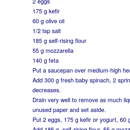
2 eggs
175 g kefir
60 g olive oil
1/2 tsp salt
185 g self-rising flour
55 g mozzarella
140 g feta
Put a saucepan over medium-high heat
Add 300 g fresh baby spinach, 2 sprin
decreases.
Drain very well to remove as much liqu
unused paper and set aside.
Put 2 eggs, 175 g kefir or yogurt, 60 g 
Add 185 g. self-rising flour, 55 g moz