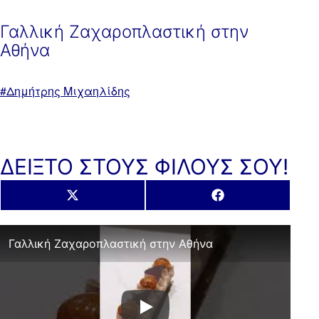
Γαλλική Ζαχαροπλαστική στην
Αθήνα
Με
Δημήτρης Μιχαηλίδης
ετικέτα:
ΔΕΙΞΤΟ ΣΤΟΥΣ ΦΙΛΟΥΣ ΣΟΥ!
Share
Share
X
Facebook
on
on
(Twitter)
Γαλλική Ζαχαροπλαστική στην Αθήνα