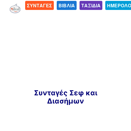
ΣΥΝΤΑΓΕΣ
ΒΙΒΛΙΑ
ΤΑΞΙΔΙΑ
ΗΜΕΡΟΛΟ
Μετάβαση
Συνταγές Σεφ και
σε
Διασήμων
περιεχόμενο