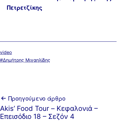
Πετρετζίκης
Κατηγοριοποιημένα
video
ως
Με
Δημήτρης Μιχαηλίδης
ετικέτα:
Πλοήγηση
Προηγούμενο άρθρο
Akis’ Food Tour – Κεφαλονιά –
άρθρων
Επεισόδιο 18 – Σεζόν 4