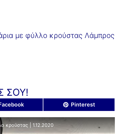
τάρια με φύλλο κρούστας Λάμπρος
Σ ΣΟΥ!
Share
Share
Facebook
Pinterest
on
on
ο κρούστας | 1.12.2020