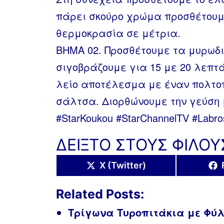
πάρει σκούρο χρώμα προσθέτουμ
θερμοκρασία σε μέτρια.
ΒΗΜΑ 02. Προσθέτουμε τα μυρωδι
σιγοβράζουμε για 15 με 20 λεπτά
λείο αποτέλεσμα με έναν πολτοπ
σάλτσα. Διορθώνουμε την γεύση 
#StarKoukou​ #StarChannelTV​ #Labro
ΔΕΙΞΤΟ ΣΤΟΥΣ ΦΙΛΟΥ
Share
X (Twitter)
on
Related Posts:
Τρίγωνα Τυροπιτάκια με Φύ