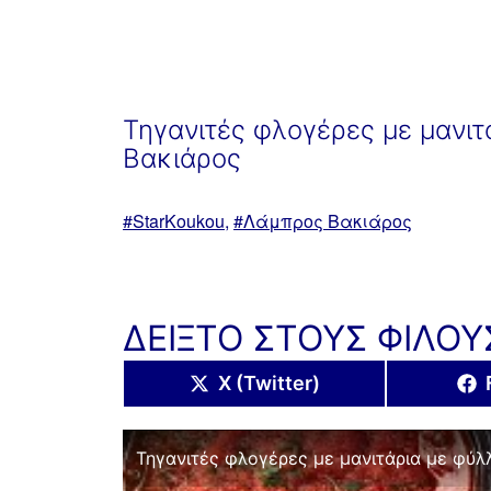
Τηγανιτές φλογέρες με μανι
Βακιάρος
Με
StarKoukou
,
Λάμπρος Βακιάρος
ετικέτα:
ΔΕΙΞΤΟ ΣΤΟΥΣ ΦΙΛΟΥ
Share
X (Twitter)
on
Τηγανιτές φλογέρες με μανιτάρια με φύλλ