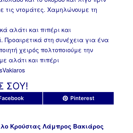
ε τις ντομάτες. Χαμηλώνουμε τη
κά αλάτι και πιπέρι και
. Προαιρετικά στη συνέχεια για ένα
οιητή χειρός πολτοποιούμε την
με αλάτι και πιπέρι
sVakiaros
Σ ΣΟΥ!
Share
Share
Facebook
Pinterest
on
on
λλο Κρούστας Λάμπρος Βακιάρος