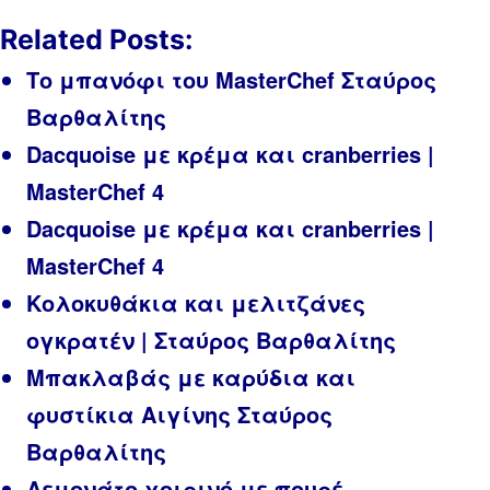
on
on
on
(Twitter)
Related Posts:
Το μπανόφι του MasterChef Σταύρος
Βαρθαλίτης
Dacquoise με κρέμα και cranberries |
MasterChef 4
Dacquoise με κρέμα και cranberries |
MasterChef 4
Κολοκυθάκια και μελιτζάνες
ογκρατέν | Σταύρος Βαρθαλίτης
Μπακλαβάς με καρύδια και
φυστίκια Αιγίνης Σταύρος
Βαρθαλίτης
Λεμονάτο χοιρινό με πουρέ