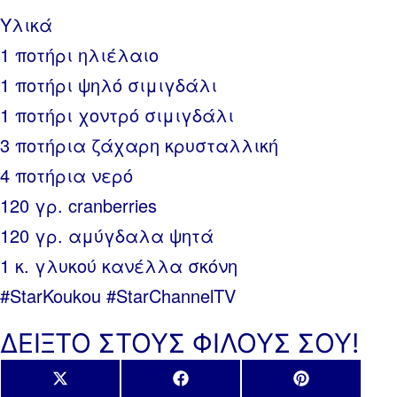
Υλικά
1 ποτήρι ηλιέλαιο
1 ποτήρι ψηλό σιμιγδάλι
1 ποτήρι χοντρό σιμιγδάλι
3 ποτήρια ζάχαρη κρυσταλλική
4 ποτήρια νερό
120 γρ. cranberries
120 γρ. αμύγδαλα ψητά
1 κ. γλυκού κανέλλα σκόνη
#StarKoukou #StarChannelTV
ΔΕΙΞΤΟ ΣΤΟΥΣ ΦΙΛΟΥΣ ΣΟΥ!
Share
Share
Share
X
Facebook
Pinterest