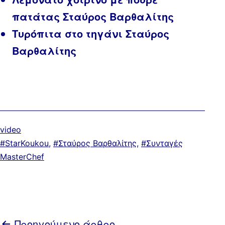
πατάτας Σταύρος Βαρθαλίτης
Τυρόπιτα στο τηγάνι Σταύρος
Βαρθαλίτης
Κατηγοριοποιημένα
video
ως
Με
StarKoukou
,
Σταύρος Βαρθαλίτης
,
Συνταγές
ετικέτα:
MasterChef
Προηγούμενο άρθρο