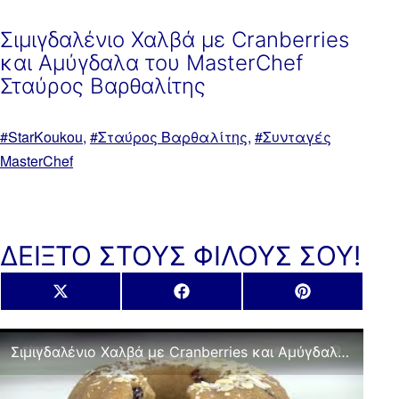
Σιμιγδαλένιο Χαλβά με Cranberries
και Αμύγδαλα του MasterChef
Σταύρος Βαρθαλίτης
Με
StarKoukou
,
Σταύρος Βαρθαλίτης
,
Συνταγές
ετικέτα:
MasterChef
ΔΕΙΞΤΟ ΣΤΟΥΣ ΦΙΛΟΥΣ ΣΟΥ!
Share
Share
Share
X
Facebook
Pinterest
on
on
on
(Twitter)
Σιμιγδαλένιο Χαλβά με Cranberries και Αμύγδαλα του MasterChef | 16.10.2020