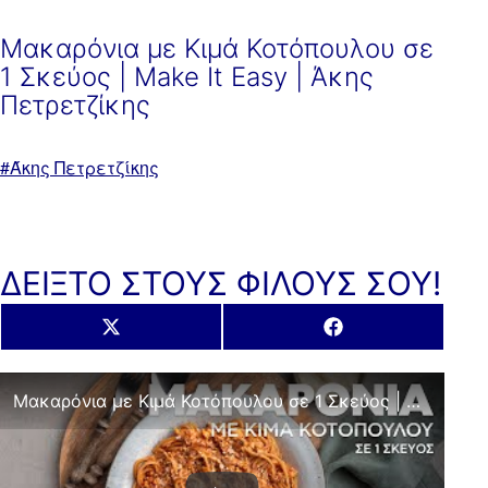
Μακαρόνια με Κιμά Κοτόπουλου σε
1 Σκεύος | Make It Easy | Άκης
Πετρετζίκης
Με
Άκης Πετρετζίκης
ετικέτα:
ΔΕΙΞΤΟ ΣΤΟΥΣ ΦΙΛΟΥΣ ΣΟΥ!
Share
Share
X
Facebook
on
on
(Twitter)
Μακαρόνια με Κιμά Κοτόπουλου σε 1 Σκεύος | Make It Easy | Άκης Πετρετζίκης