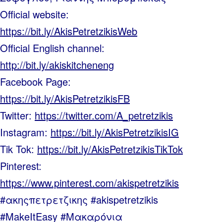
Official website:
https://bit.ly/AkisPetretzikisWeb
Official English channel:
http://bit.ly/akiskitcheneng
Facebook Page:
https://bit.ly/AkisPetretzikisFB
Twitter:
https://twitter.com/A_petretzikis
Instagram:
https://bit.ly/AkisPetretzikisIG
Tik Tok:
https://bit.ly/AkisPetretzikisTikTok
Pinterest:
https://www.pinterest.com/akispetretzikis
#ακηςπετρετζικης #akispetretzikis
#MakeItEasy #Μακαρόνια