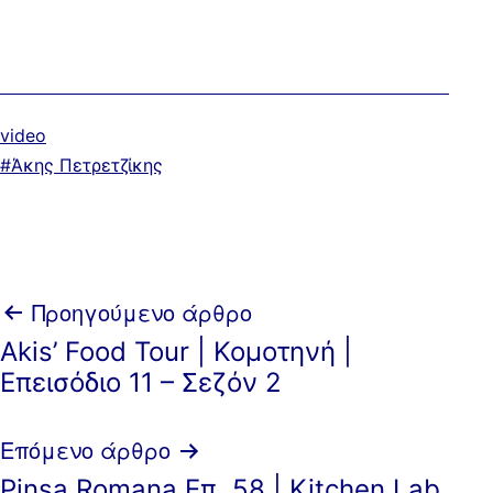
Κατηγοριοποιημένα
video
ως
Με
Άκης Πετρετζίκης
ετικέτα:
Πλοήγηση
Προηγούμενο άρθρο
Akis’ Food Tour | Κομοτηνή |
άρθρων
Επεισόδιο 11 – Σεζόν 2
Επόμενο άρθρο
Pinsa Romana Επ. 58 | Kitchen Lab