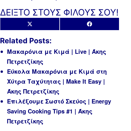
ΔΕΙΞΤΟ ΣΤΟΥΣ ΦΙΛΟΥΣ ΣΟΥ!
Share
Share
X
Facebook
on
on
(Twitter)
Related Posts:
Μακαρόνια με Κιμά | Live | Άκης
Πετρετζίκης
Εύκολα Μακαρόνια με Κιμά στη
Χύτρα Ταχύτητας | Make It Easy |
Άκης Πετρετζίκης
Επιλέξουμε Σωστό Σκεύος | Energy
Saving Cooking Tips #1 | Άκης
Πετρετζίκης