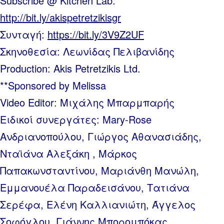
Subscribe @ Kitchen Lab:
http://bit.ly/akispetretzikisgr
Συνταγή:
https://bit.ly/3V9Z2UF
Σκηνοθεσία: Λεωνίδας Πελιβανίδης
Production: Akis Petretzikis Ltd.
**Sponsored by Melissa
Video Editor: Μιχάλης Μπαρμπαρής
Ειδικοί συνεργάτες: Mary-Rose
Ανδριανοπούλου, Γιώργος Αθανασιάδης,
Νταϊάνα Αλεξάκη , Μάρκος
Παπακωνσταντίνου, Μαριάνθη Μανώλη,
Εμμανουέλα Παραδεισάνου, Τατιάνα
Σερέφα, Ελένη Καλλιανιώτη, Άγγελος
Σοφόγλου, Γιάννης Μπορομπόκας