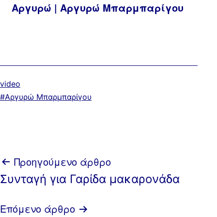
Αργυρώ | Αργυρώ Μπαρμπαρίγου
Κατηγοριοποιημένα
video
ως
Με
Αργυρώ Μπαρμπαρίγου
ετικέτα:
Πλοήγηση
Προηγούμενο άρθρο
Συνταγή για Γαρίδα μακαρονάδα
άρθρων
Επόμενο άρθρο