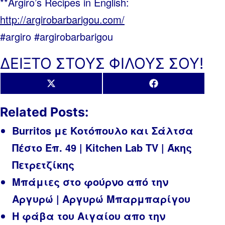
**Argiro’s Recipes in English:
http://argirobarbarigou.com/
#argiro #argirobarbarigou
ΔΕΙΞΤΟ ΣΤΟΥΣ ΦΙΛΟΥΣ ΣΟΥ!
Share
Share
X
Facebook
on
on
(Twitter)
Related Posts:
Burritos με Κοτόπουλο και Σάλτσα
Πέστο Επ. 49 | Kitchen Lab TV | Άκης
Πετρετζίκης
Μπάμιες στο φούρνο από την
Αργυρώ | Αργυρώ Μπαρμπαρίγου
Η φάβα του Αιγαίου απο την