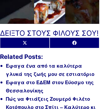
ΔΕΙΞΤΟ ΣΤΟΥΣ ΦΙΛΟΥΣ ΣΟΥ!
Share
Share
X
Facebook
on
on
(Twitter)
Related Posts:
Έφαγα ένα από τα καλύτερα
γλυκά της ζωής μου σε εστιατόριο
Έφαγα στο ΕΔΕΜ στον Εύοσμο της
Θεσσαλονίκης
Πώς να Φτιάξεις Ζουμερό Φιλέτο
Κοτόπουλο στο Σπίτι – Καλύτερο κι