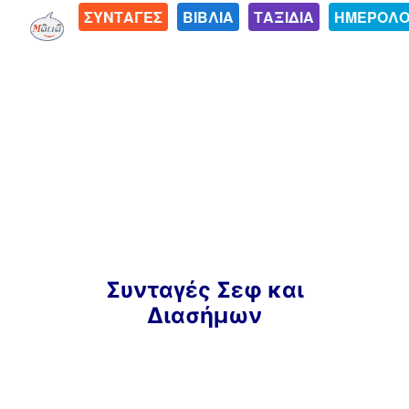
ΣΥΝΤΑΓΕΣ
ΒΙΒΛΙΑ
ΤΑΞΙΔΙΑ
ΗΜΕΡΟΛΟ
Μετάβαση
Συνταγές Σεφ και
σε
Διασήμων
περιεχόμενο