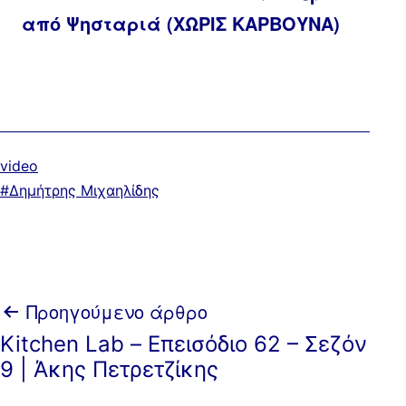
από Ψησταριά (ΧΩΡΙΣ ΚΑΡΒΟΥΝΑ)
Κατηγοριοποιημένα
video
ως
Με
Δημήτρης Μιχαηλίδης
ετικέτα:
Πλοήγηση
Προηγούμενο άρθρο
Kitchen Lab – Επεισόδιο 62 – Σεζόν
άρθρων
9 | Άκης Πετρετζίκης