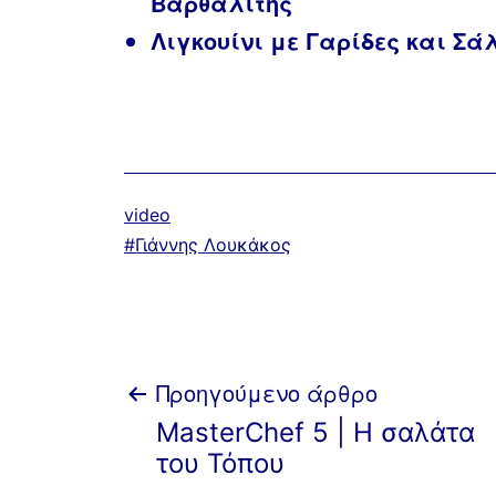
Βαρθαλίτης
Λιγκουίνι με Γαρίδες και Σάλτ
Κατηγοριοποιημένα
video
ως
Με
Γιάννης Λουκάκος
ετικέτα:
Πλοήγηση
Προηγούμενο άρθρο
MasterChef 5 | Η σαλάτα
άρθρων
του Τόπου