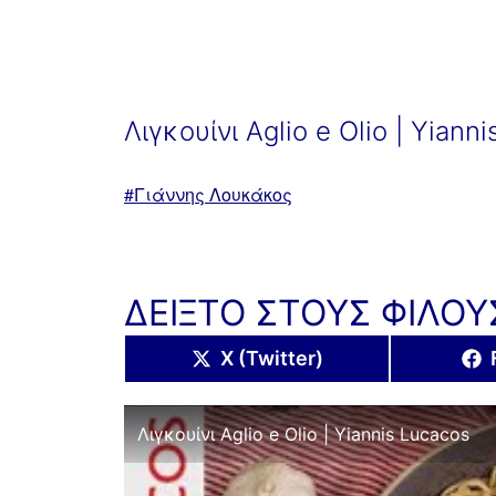
Λιγκουίνι Aglio e Olio | Yiann
Με
Γιάννης Λουκάκος
ετικέτα:
ΔΕΙΞΤΟ ΣΤΟΥΣ ΦΙΛΟΥ
Share
X (Twitter)
on
Λιγκουίνι Aglio e Olio | Yiannis Lucacos