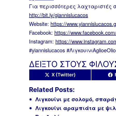
Για περισσότερες λαχταριστές συ
http://bit.ly/giannislucacos
Website:
https://www.yiannislucacos.g
Facebook:
https://www.facebook.com/
Instagram:
https://www.instagram.com
#yiannislucacos #ΛιγκουινιAglioeOl
ΔΕΙΞΤΟ ΣΤΟΥΣ ΦΙΛΟΥ
Share
X (Twitter)
on
Related Posts:
Λιγκουίνι με σολομό, σπαράγγ
Λιγκουίνι αραμπιάτα με ψι