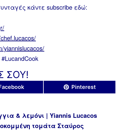
νταγές κάντε subscribe εδώ:
r/
chef.lucacos/
/yiannislucacos/
io #LucandCook
Σ ΣΟΥ!
Share
Share
Facebook
Pinterest
on
on
ια & λεμόνι | Yiannis Lucacos
λοκομμένη τομάτα Σταύρος