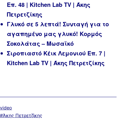
Επ. 48 | Kitchen Lab TV | Άκης
Πετρετζίκης
Γλυκό σε 5 λεπτά! Συνταγή για το
αγαπημένο μας γλυκό! Κορμός
Σοκολάτας – Μωσαϊκό
Σιροπιαστό Κέικ Λεμονιού Επ. 7 |
Kitchen Lab TV | Άκης Πετρετζίκης
Κατηγοριοποιημένα
video
ως
Με
Άκης Πετρετζίκης
ετικέτα: