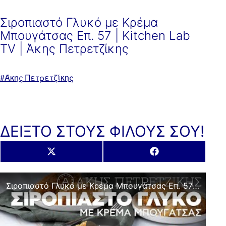
Σιροπιαστό Γλυκό με Κρέμα
Μπουγάτσας Επ. 57 | Kitchen Lab
TV | Άκης Πετρετζίκης
Με
Άκης Πετρετζίκης
ετικέτα:
ΔΕΙΞΤΟ ΣΤΟΥΣ ΦΙΛΟΥΣ ΣΟΥ!
Share
Share
X
Facebook
on
on
(Twitter)
Σιροπιαστό Γλυκό με Κρέμα Μπουγάτσας Επ. 57 | Kitchen Lab TV | Άκης Πετρετζίκης