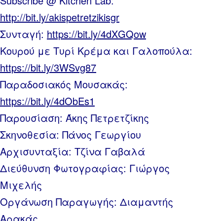
Subscribe @ Kitchen Lab:
http://bit.ly/akispetretzikisgr
Συνταγή:
https://bit.ly/4dXGQow
Κουρού με Τυρί Κρέμα και Γαλοπούλα:
https://bit.ly/3WSvg87
Παραδοσιακός Μουσακάς:
https://bit.ly/4dObEs1
Παρουσίαση: Άκης Πετρετζίκης
Σκηνοθεσία: Πάνος Γεωργίου
Αρχισυνταξία: Τζίνα Γαβαλά
Διεύθυνση Φωτογραφίας: Γιώργος
Μιχελής
Οργάνωση Παραγωγής: Διαμαντής
Αρακάς