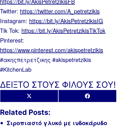
https://bit.ly/AkisPetretzikisFB
Twitter:
https://twitter.com/A_petretzikis
Instagram:
https://bit.ly/AkisPetretzikisIG
Tik Tok:
https://bit.ly/AkisPetretzikisTikTok
Pinterest:
https://www.pinterest.com/akispetretzikis
#ακηςπετρετζικης #akispetretzikis
#KitchenLab
ΔΕΙΞΤΟ ΣΤΟΥΣ ΦΙΛΟΥΣ ΣΟΥ!
Share
Share
X
Facebook
on
on
(Twitter)
Related Posts:
Σιροπιαστό γλυκό με ινδοκάρυδο