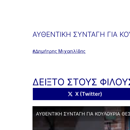
ΑΥΘΕΝΤΙΚΗ ΣΥΝΤΑΓΗ ΓΙΑ Κ
Με
Δημήτρης Μιχαηλίδης
ετικέτα:
ΔΕΙΞΤΟ ΣΤΟΥΣ ΦΙΛΟΥ
Share
X (Twitter)
on
ΑΥΘΕΝΤΙΚΗ ΣΥΝΤΑΓΗ ΓΙΑ ΚΟΥΛΟΥΡΙΑ ΘΕ