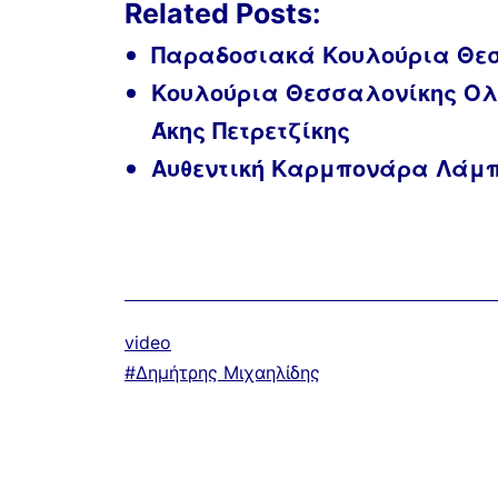
Related Posts:
Παραδοσιακά Κουλούρια Θε
Κουλούρια Θεσσαλονίκης Ολική
Άκης Πετρετζίκης
Αυθεντική Καρμπονάρα Λάμ
Κατηγοριοποιημένα
video
ως
Με
Δημήτρης Μιχαηλίδης
ετικέτα: