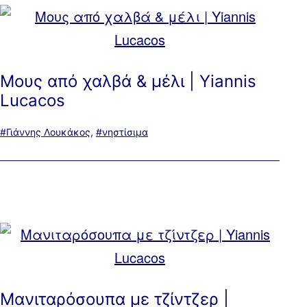
Μους από χαλβά & μέλι | Yiannis
Lucacos
Με
Γιάννης Λουκάκος
,
νηστίσιμα
ετικέτα:
Μανιταρόσουπα με τζίντζερ |