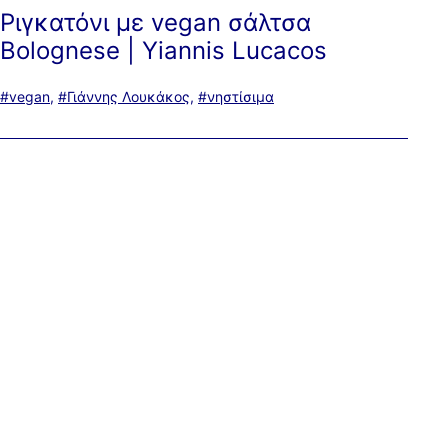
Ριγκατόνι με vegan σάλτσα
Bolognese | Yiannis Lucacos
Με
vegan
,
Γιάννης Λουκάκος
,
νηστίσιμα
ετικέτα: