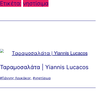
Ετικέτα:
νηστίσιμα
Ταραμοσαλάτα | Yiannis Lucacos
Με
Γιάννης Λουκάκος
,
νηστίσιμα
ετικέτα: