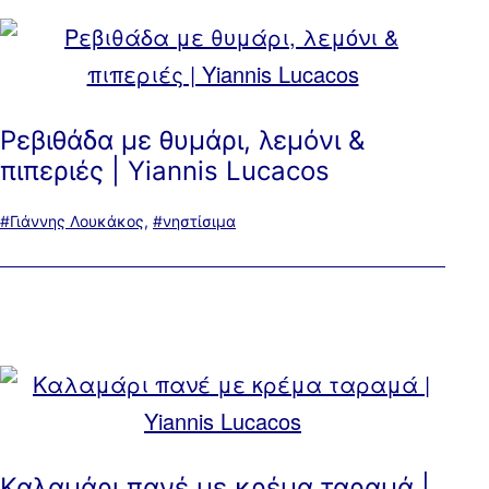
Ρεβιθάδα με θυμάρι, λεμόνι &
πιπεριές | Yiannis Lucacos
Με
Γιάννης Λουκάκος
,
νηστίσιμα
ετικέτα:
Καλαμάρι πανέ με κρέμα ταραμά |