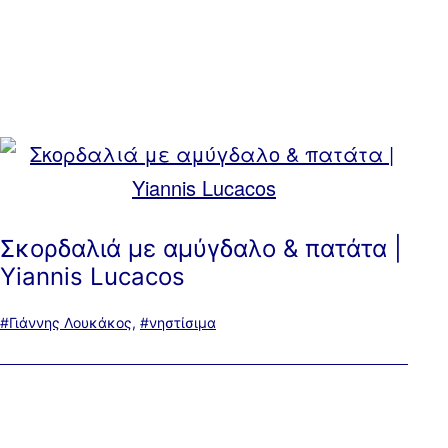
Σκορδαλιά με αμύγδαλο & πατάτα |
Yiannis Lucacos
Με
Γιάννης Λουκάκος
,
νηστίσιμα
ετικέτα: