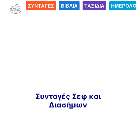
ΣΥΝΤΑΓΕΣ
ΒΙΒΛΙΑ
ΤΑΞΙΔΙΑ
ΗΜΕΡΟΛΟ
Μετάβαση
Συνταγές Σεφ και
σε
Διασήμων
περιεχόμενο