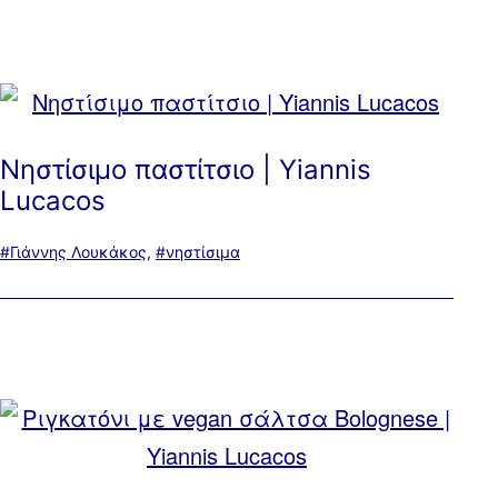
Νηστίσιμο παστίτσιο | Yiannis
Lucacos
Με
Γιάννης Λουκάκος
,
νηστίσιμα
ετικέτα: