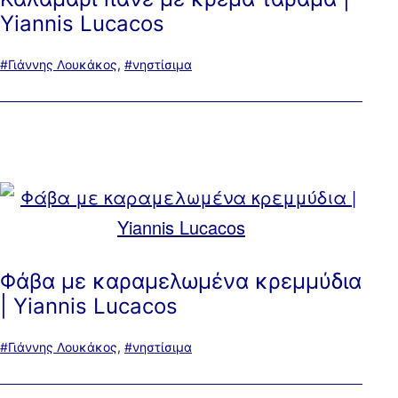
Yiannis Lucacos
Με
Γιάννης Λουκάκος
,
νηστίσιμα
ετικέτα:
Φάβα με καραμελωμένα κρεμμύδια
| Yiannis Lucacos
Με
Γιάννης Λουκάκος
,
νηστίσιμα
ετικέτα: