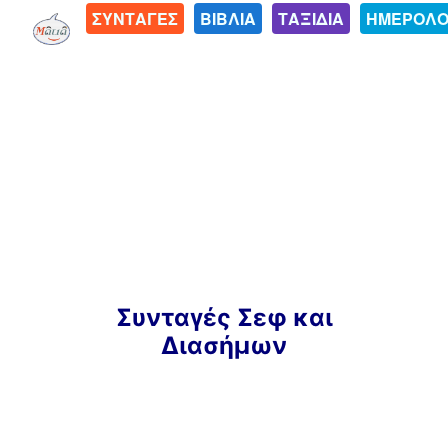
ΣΥΝΤΑΓΕΣ
ΒΙΒΛΙΑ
ΤΑΞΙΔΙΑ
ΗΜΕΡΟΛΟ
Μετάβαση
Συνταγές Σεφ και
σε
Διασήμων
περιεχόμενο