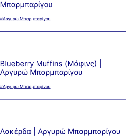
Μπαρμπαρίγου
Με
Αργυρώ Μπαρμπαρίγου
ετικέτα:
Blueberry Muffins (Μάφινς) |
Αργυρώ Μπαρμπαρίγου
Με
Αργυρώ Μπαρμπαρίγου
ετικέτα:
Λακέρδα | Αργυρώ Μπαρμπαρίγου