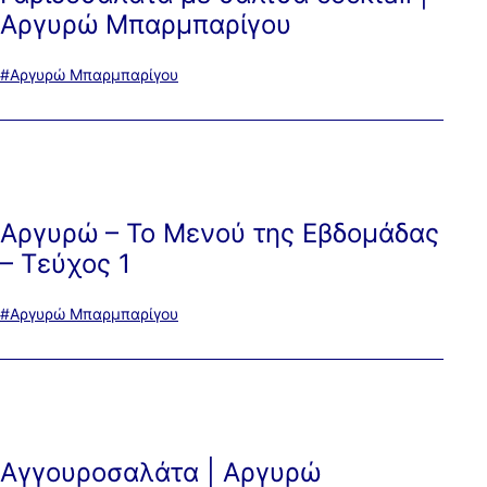
Αργυρώ Μπαρμπαρίγου
Με
Αργυρώ Μπαρμπαρίγου
ετικέτα:
Αργυρώ – Το Μενού της Εβδομάδας
– Τεύχος 1
Με
Αργυρώ Μπαρμπαρίγου
ετικέτα:
Αγγουροσαλάτα | Αργυρώ