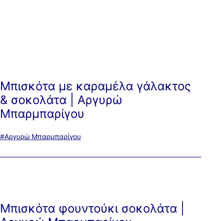
Μπισκότα με καραμέλα γάλακτος
& σοκολάτα | Αργυρώ
Μπαρμπαρίγου
Με
Αργυρώ Μπαρμπαρίγου
ετικέτα:
Μπισκότα φουντούκι σοκολάτα |