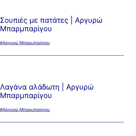
Σουπιές με πατάτες | Αργυρώ
Μπαρμπαρίγου
Με
Αργυρώ Μπαρμπαρίγου
ετικέτα:
Λαγάνα αλάδωτη | Αργυρώ
Μπαρμπαρίγου
Με
Αργυρώ Μπαρμπαρίγου
ετικέτα: