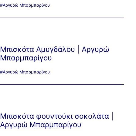
Με
Αργυρώ Μπαρμπαρίγου
ετικέτα:
Μπισκότα Αμυγδάλου | Αργυρώ
Μπαρμπαρίγου
Με
Αργυρώ Μπαρμπαρίγου
ετικέτα:
Μπισκότα φουντούκι σοκολάτα |
Αργυρώ Μπαρμπαρίγου