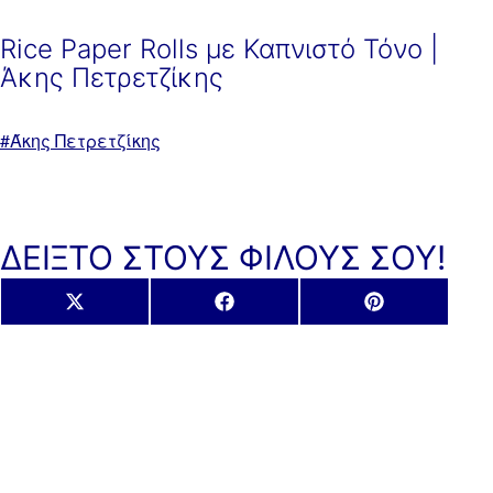
Rice Paper Rolls με Καπνιστό Τόνο |
Άκης Πετρετζίκης
Με
Άκης Πετρετζίκης
ετικέτα:
ΔΕΙΞΤΟ ΣΤΟΥΣ ΦΙΛΟΥΣ ΣΟΥ!
Share
Share
Share
X
Facebook
Pinterest
on
on
on
(Twitter)