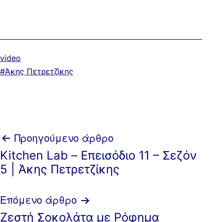
Κατηγοριοποιημένα
video
ως
Με
Άκης Πετρετζίκης
ετικέτα:
Πλοήγηση
Προηγούμενο άρθρο
Kitchen Lab – Επεισόδιο 11 – Σεζόν
άρθρων
5 | Άκης Πετρετζίκης
Επόμενο άρθρο
Zεστή Σοκολάτα με Ρόφημα