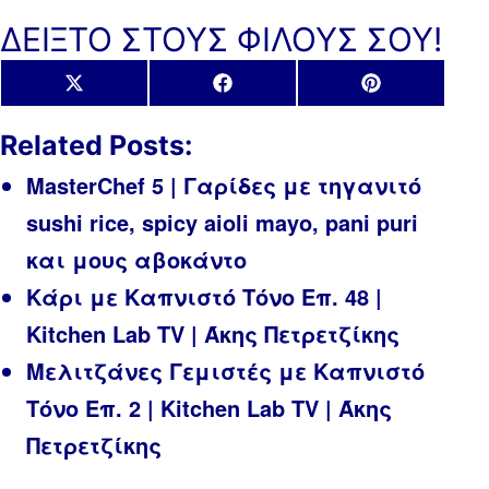
ΔΕΙΞΤΟ ΣΤΟΥΣ ΦΙΛΟΥΣ ΣΟΥ!
Share
Share
Share
X
Facebook
Pinterest
on
on
on
(Twitter)
Related Posts:
MasterChef 5 | Γαρίδες με τηγανιτό
sushi rice, spicy aioli mayo, pani puri
και μους αβοκάντο
Κάρι με Καπνιστό Τόνο Επ. 48 |
Kitchen Lab TV | Άκης Πετρετζίκης
Μελιτζάνες Γεμιστές με Καπνιστό
Τόνο Επ. 2 | Kitchen Lab TV | Άκης
Πετρετζίκης