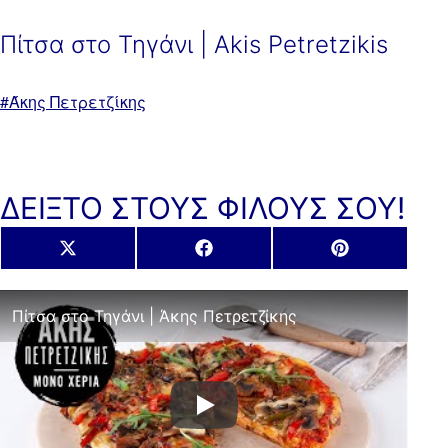
Πίτσα στο Τηγάνι | Akis Petretzikis
Με
Άκης Πετρετζίκης
ετικέτα:
ΔΕΙΞΤΟ ΣΤΟΥΣ ΦΙΛΟΥΣ ΣΟΥ!
Share
Share
Share
X
Facebook
Pinterest
on
on
on
(Twitter)
Πίτσα στο Τηγάνι | Άκης Πετρετζίκης