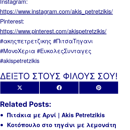
Instagram:
https://www.instagram.com/akis_petretzikis/
Pinterest:
https://www.pinterest.com/akispetretzikis/
#ακηςπετρετζικης #ΠιτσαΤηγανι
#ΜονοΧερια #ΕυκολεςΣυνταγες
#akispetretzikis
ΔΕΙΞΤΟ ΣΤΟΥΣ ΦΙΛΟΥΣ ΣΟΥ!
Share
Share
Share
X
Facebook
Pinterest
on
on
on
(Twitter)
Related Posts:
Πιτάκια με Αρνί | Akis Petretzikis
Κοτόπουλο στο τηγάνι με λεμονάτη