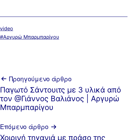
Κατηγοριοποιημένα
video
ως
Με
Αργυρώ Μπαρμπαρίγου
ετικέτα:
Πλοήγηση
Προηγούμενο άρθρο
Παγωτό Σάντουιτς με 3 υλικά από
άρθρων
τον @Γιάννος Βαλιάνος | Αργυρώ
Μπαρμπαρίγου
Επόμενο άρθρο
Χοιρινή τηγανιά με πράσο της