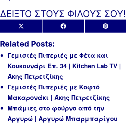
ΔΕΙΞΤΟ ΣΤΟΥΣ ΦΙΛΟΥΣ ΣΟΥ!
Share
Share
Share
X
Facebook
Pinterest
on
on
on
(Twitter)
Related Posts:
Γεμιστές Πιπεριές με Φέτα και
Κουκουνάρι Επ. 34 | Kitchen Lab TV |
Άκης Πετρετζίκης
Γεμιστές Πιπεριές με Κοφτό
Μακαρονάκι | Άκης Πετρετζίκης
Μπάμιες στο φούρνο από την
Αργυρώ | Αργυρώ Μπαρμπαρίγου