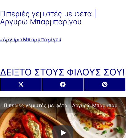
Πιπεριές γεμιστές με φέτα |
Αργυρώ Μπαρμπαρίγου
Με
Αργυρώ Μπαρμπαρίγου
ετικέτα:
ΔΕΙΞΤΟ ΣΤΟΥΣ ΦΙΛΟΥΣ ΣΟΥ!
Share
Share
Share
X
Facebook
Pinterest
on
on
on
(Twitter)
Πιπεριές γεμιστές με φέτα | Αργυρώ Μπαρμπαρίγου