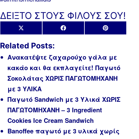
ΔΕΙΞΤΟ ΣΤΟΥΣ ΦΙΛΟΥΣ ΣΟΥ!
Share
Share
Share
X
Facebook
Pinterest
on
on
on
(Twitter)
Related Posts:
Ανακατέψτε ζαχαρούχο γάλα με
κακάο και θα εκπλαγείτε! Παγωτό
Σοκολάτας ΧΩΡΙΣ ΠΑΓΩΤΟΜΗΧΑΝΗ
με 3 ΥΛΙΚΑ
Παγωτό Sandwich με 3 Υλικά ΧΩΡΙΣ
ΠΑΓΩΤΟΜΗΧΑΝΗ – 3 Ingredient
Cookies Ice Cream Sandwich
Banoffee παγωτό με 3 υλικά χωρίς