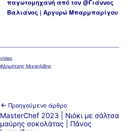
παγωτομηχανή από τον @Γιάννος
Βαλιάνος | Αργυρώ Μπαρμπαρίγου
Κατηγοριοποιημένα
video
ως
Με
Δημήτρης Μιχαηλίδης
ετικέτα:
Πλοήγηση
Προηγούμενο άρθρο
MasterChef 2023 | Νιόκι με σάλτσα
άρθρων
μαύρης σοκολάτας | Πάνος