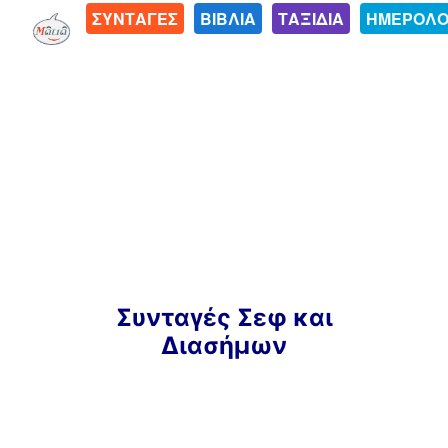
ΣΥΝΤΑΓΕΣ
ΒΙΒΛΙΑ
ΤΑΞΙΔΙΑ
ΗΜΕΡΟΛΟ
Μετάβαση
Συνταγές Σεφ και
σε
Διασήμων
περιεχόμενο