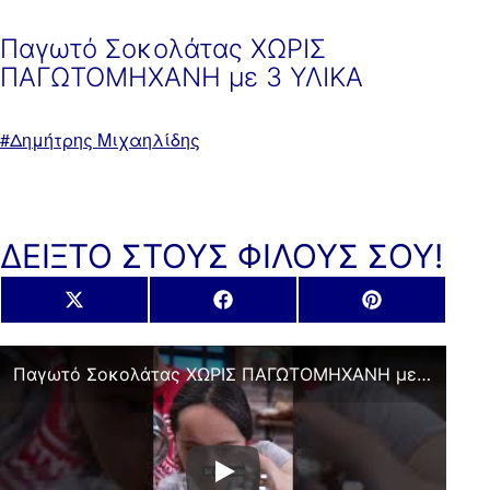
Παγωτό Σοκολάτας ΧΩΡΙΣ
ΠΑΓΩΤΟΜΗΧΑΝΗ με 3 ΥΛΙΚΑ
Με
Δημήτρης Μιχαηλίδης
ετικέτα:
ΔΕΙΞΤΟ ΣΤΟΥΣ ΦΙΛΟΥΣ ΣΟΥ!
Share
Share
Share
X
Facebook
Pinterest
on
on
on
(Twitter)
Παγωτό Σοκολάτας ΧΩΡΙΣ ΠΑΓΩΤΟΜΗΧΑΝΗ με 3 ΥΛΙΚΑ