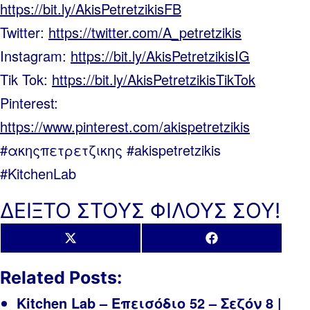
https://bit.ly/AkisPetretzikisFB
Twitter:
https://twitter.com/A_petretzikis
Instagram:
https://bit.ly/AkisPetretzikisIG
Tik Tok:
https://bit.ly/AkisPetretzikisTikTok
Pinterest:
https://www.pinterest.com/akispetretzikis
#ακηςπετρετζικης #akispetretzikis
#KitchenLab
ΔΕΙΞΤΟ ΣΤΟΥΣ ΦΙΛΟΥΣ ΣΟΥ!
Share
Share
X
Facebook
on
on
(Twitter)
Related Posts:
Kitchen Lab – Επεισόδιο 52 – Σεζόν 8 |