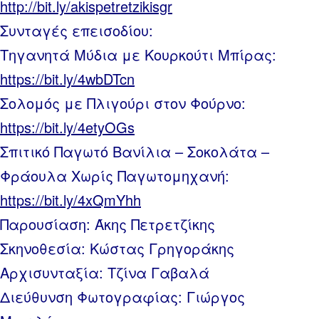
http://bit.ly/akispetretzikisgr
Συνταγές επεισοδίου:
Τηγανητά Μύδια με Κουρκούτι Μπίρας:
https://bit.ly/4wbDTcn
Σολομός με Πλιγούρι στον Φούρνο:
https://bit.ly/4etyOGs
Σπιτικό Παγωτό Βανίλια – Σοκολάτα –
Φράουλα Χωρίς Παγωτομηχανή:
https://bit.ly/4xQmYhh
Παρουσίαση: Άκης Πετρετζίκης
Σκηνοθεσία: Κώστας Γρηγοράκης
Αρχισυνταξία: Τζίνα Γαβαλά
Διεύθυνση Φωτογραφίας: Γιώργος