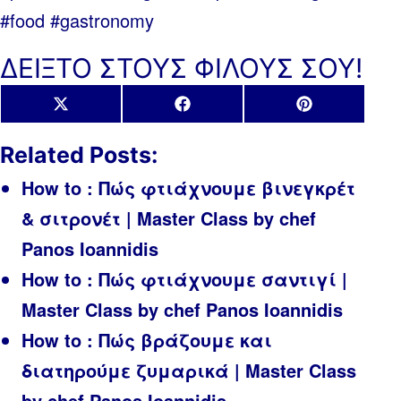
#food #gastronomy
ΔΕΙΞΤΟ ΣΤΟΥΣ ΦΙΛΟΥΣ ΣΟΥ!
Share
Share
Share
X
Facebook
Pinterest
on
on
on
(Twitter)
Related Posts:
How to : Πώς φτιάχνουμε βινεγκρέτ
& σιτρονέτ | Master Class by chef
Panos Ioannidis
How to : Πώς φτιάχνουμε σαντιγί |
Master Class by chef Panos Ioannidis
How to : Πώς βράζουμε και
διατηρούμε ζυμαρικά | Master Class
by chef Panos Ioannidis