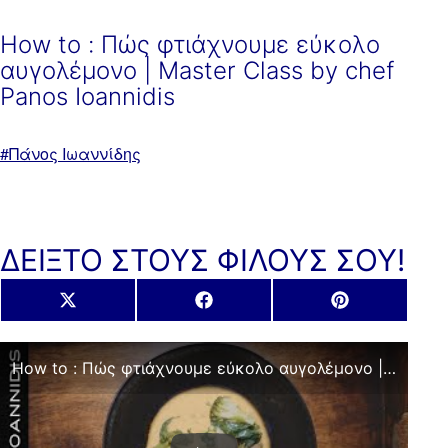
How to : Πώς φτιάχνουμε εύκολο
αυγολέμονο | Master Class by chef
Panos Ioannidis
Με
Πάνος Ιωαννίδης
ετικέτα:
ΔΕΙΞΤΟ ΣΤΟΥΣ ΦΙΛΟΥΣ ΣΟΥ!
Share
Share
Share
X
Facebook
Pinterest
on
on
on
(Twitter)
How to : Πώς φτιάχνουμε εύκολο αυγολέμονο | Master Class by chef Panos Ioannidis