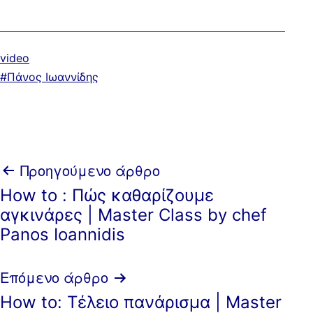
Κατηγοριοποιημένα
video
ως
Με
Πάνος Ιωαννίδης
ετικέτα:
Πλοήγηση
Προηγούμενο άρθρο
How to : Πώς καθαρίζουμε
άρθρων
αγκινάρες | Master Class by chef
Panos Ioannidis
Επόμενο άρθρο
How to: Τέλειο πανάρισμα | Master