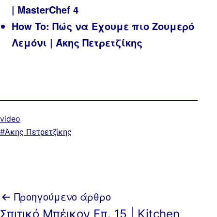
| MasterChef 4
How To: Πώς να Έχουμε πιο Ζουμερό
Λεμόνι | Άκης Πετρετζίκης
Κατηγοριοποιημένα
video
ως
Με
Άκης Πετρετζίκης
ετικέτα:
Πλοήγηση
Προηγούμενο άρθρο
Σπιτικό Μπέικον Επ. 15 | Kitchen