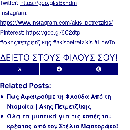
Twitter:
https://goo.gl/sBxFdm
Instagram:
https://www.instagram.com/akis_petretzikis/
Pinterest:
https://goo.gl/6C2dtp
#ακηςπετρετζικης #akispetretzikis #HowTo
ΔΕΙΞΤΟ ΣΤΟΥΣ ΦΙΛΟΥΣ ΣΟΥ!
Share
Share
Share
X
Facebook
Pinterest
on
on
on
(Twitter)
Related Posts:
Πως Αφαιρούμε τη Φλούδα Από τη
Ντομάτα | Άκης Πετρετζίκης
Όλα τα μυστικά για τις κοπές του
κρέατος από τον Στέλιο Μαστοράκο!