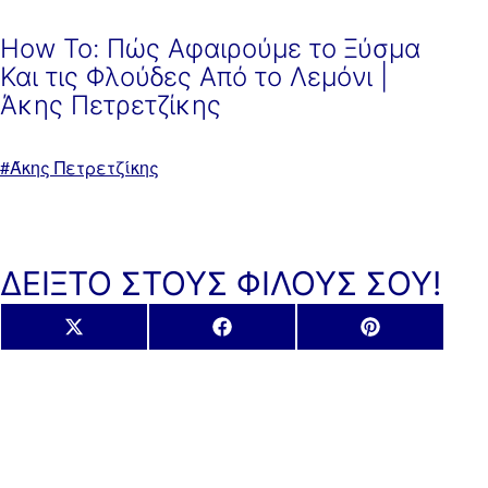
How To: Πώς Αφαιρούμε το Ξύσμα
Και τις Φλούδες Από το Λεμόνι |
Άκης Πετρετζίκης
Με
Άκης Πετρετζίκης
ετικέτα:
ΔΕΙΞΤΟ ΣΤΟΥΣ ΦΙΛΟΥΣ ΣΟΥ!
Share
Share
Share
X
Facebook
Pinterest
on
on
on
(Twitter)