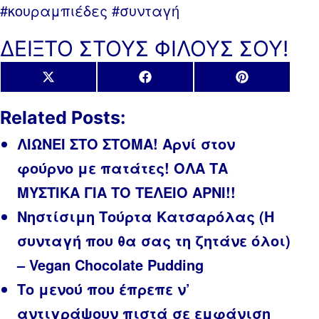
#κουραμπιέδες #συνταγή
ΔΕΙΞΤΟ ΣΤΟΥΣ ΦΙΛΟΥΣ ΣΟΥ!
Share
Share
Share
X
Facebook
Pinterest
on
on
on
(Twitter)
Related Posts:
ΛΙΩΝΕΙ ΣΤΟ ΣΤΟΜΑ! Αρνί στον
φούρνο με πατάτες! ΟΛΑ ΤΑ
ΜΥΣΤΙΚΑ ΓΙΑ ΤΟ ΤΕΛΕΙΟ ΑΡΝΙ!!
Νηστίσιμη Τούρτα Κατσαρόλας (Η
συνταγή που θα σας τη ζητάνε όλοι)
– Vegan Chocolate Pudding
Το μενού που έπρεπε ν’
αντιγράψουν πιστά σε εμφάνιση