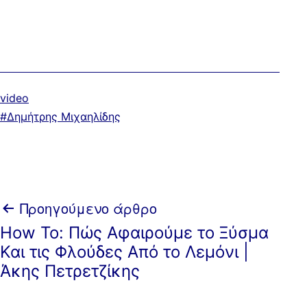
Κατηγοριοποιημένα
video
ως
Με
Δημήτρης Μιχαηλίδης
ετικέτα:
Πλοήγηση
Προηγούμενο άρθρο
How To: Πώς Αφαιρούμε το Ξύσμα
άρθρων
Και τις Φλούδες Από το Λεμόνι |
Άκης Πετρετζίκης