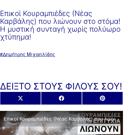
Επικοί Κουραμπιέδες (Νέας
Καρβάλης) που λιώνουν στο στόμα!
Η μυστική συνταγή χωρίς πολύωρο
χτύπημα!
Με
Δημήτρης Μιχαηλίδης
ετικέτα:
ΔΕΙΞΤΟ ΣΤΟΥΣ ΦΙΛΟΥΣ ΣΟΥ!
Share
Share
Share
X
Facebook
Pinterest
on
on
on
(Twitter)
Επικοί Κουραμπιέδες (Νέας Καρβάλης) που λιώνουν στο στόμα! Η μυστική συνταγή χωρίς πολύωρο χτύπημα!