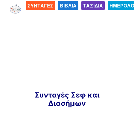
ΣΥΝΤΑΓΕΣ
ΒΙΒΛΙΑ
ΤΑΞΙΔΙΑ
ΗΜΕΡΟΛΟ
Μετάβαση
Συνταγές Σεφ και
σε
Διασήμων
περιεχόμενο