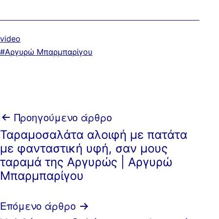
Κατηγοριοποιημένα
video
ως
Με
Αργυρώ Μπαρμπαρίγου
ετικέτα:
Πλοήγηση
Προηγούμενο άρθρο
Ταραμοσαλάτα αλοιφή με πατάτα
άρθρων
με φανταστική υφή, σαν μους
ταραμά της Αργυρώς | Αργυρώ
Μπαρμπαρίγου
Επόμενο άρθρο