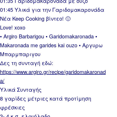
01:35 Γαριδομακαρονάδα με ούζο
01:45 Yλικά για την Γαριδομακαρονάδα
Νέα Keep Cooking βίντεο! 🙂
Love! xoxo
• Argiro Barbarigou • Garidomakaronada •
Makaronada me garides kai ouzo • Αργυρω
Μπαρμπαριγου
Δες τη συνταγή εδώ:
https://www.argiro.gr/recipe/garidomakaronad
a/
Υλικά Συνταγής
8 γαρίδες μέτριες κατά προτίμηση
φρέσκιες
3- 4 κ.σ. ελαιόλαδο