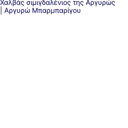
Χαλβάς σιμιγδαλένιος της Αργυρώς
| Αργυρώ Μπαρμπαρίγου