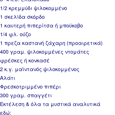
1/2 κρεμμύδι ψιλοκομμένο
1 σκελίδα σκόρδο
1 καυτερή πιπερίτσα ή μπούκοβο
1/4 φλ. ούζο
1 πρεζα καστανή ζάχαρη (προαιρετικά)
400 γραμ. ψιλοκομμένες ντομάτες
φρέσκες ή κονκασέ
2 κ.γ. μαϊντανός ψιλοκομμένος
Αλάτι
Φρεσκοτριμμένο πιπέρι
300 γραμ. σπαγγέτι
Εκτέλεση & όλα τα μυστικά αναλυτικά
εδώ: