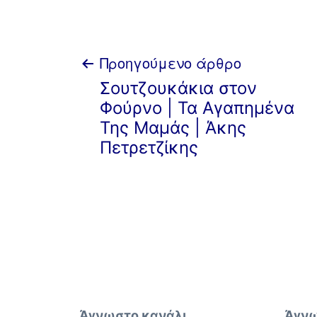
Πλοήγηση
Προηγούμενο άρθρο
Σουτζουκάκια στον
άρθρων
Φούρνο | Τα Αγαπημένα
Της Μαμάς | Άκης
Πετρετζίκης
Άγνωστο κανάλι
Άγνω