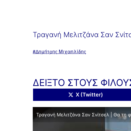
Τραγανή Μελιτζάνα Σαν Σνίτσ
Με
Δημήτρης Μιχαηλίδης
ετικέτα:
ΔΕΙΞΤΟ ΣΤΟΥΣ ΦΙΛΟΥ
Share
X (Twitter)
on
Τραγανή Μελιτζάνα Σαν Σνίτσελ | Θα τη φ