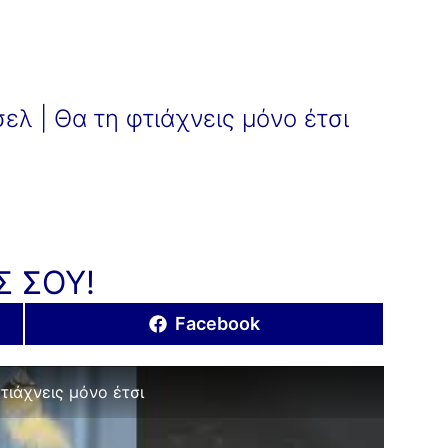
ελ | Θα τη φτιάχνεις μόνο έτσι
Σ ΣΟΥ!
Share
Facebook
on
τιάχνεις μόνο έτσι