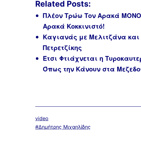
Related Posts:
Πλέον Τρώω Τον Αρακά ΜΟΝΟ 
Αρακά Κοκκινιστό!
Καγιανάς με Μελιτζάνα και Φέ
Πετρετζίκης
Έτσι Φτιάχνεται η Τυροκαυτε
Όπως την Κάνουν στα Μεζεδ
Κατηγοριοποιημένα
video
ως
Με
Δημήτρης Μιχαηλίδης
ετικέτα: