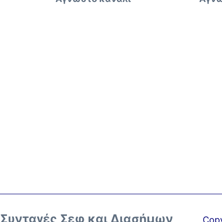
Συνταγές Σεφ και Διασήμων
Copy