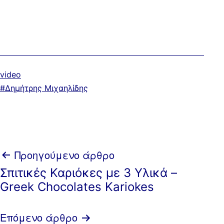
Κατηγοριοποιημένα
video
ως
Με
Δημήτρης Μιχαηλίδης
ετικέτα:
Πλοήγηση
Προηγούμενο άρθρο
Σπιτικές Καριόκες με 3 Υλικά –
άρθρων
Greek Chocolates Kariokes
Επόμενο άρθρο