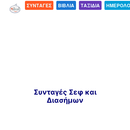
ΣΥΝΤΑΓΕΣ
ΒΙΒΛΙΑ
ΤΑΞΙΔΙΑ
ΗΜΕΡΟΛΟ
Μετάβαση
Συνταγές Σεφ και
σε
Διασήμων
περιεχόμενο