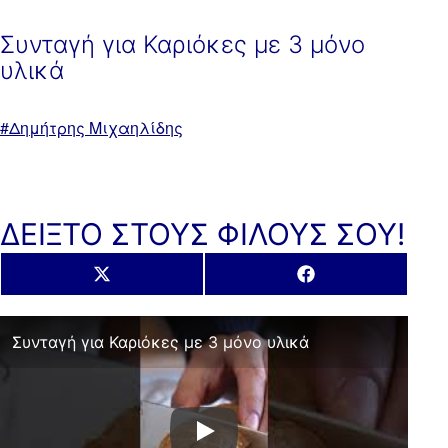
Συνταγή για Καριόκες με 3 μόνο
υλικά
Με
Δημήτρης Μιχαηλίδης
ετικέτα:
ΔΕΙΞΤΟ ΣΤΟΥΣ ΦΙΛΟΥΣ ΣΟΥ!
Share
Share
X
Facebook
on
on
(Twitter)
Συνταγή για Καριόκες με 3 μόνο υλικά