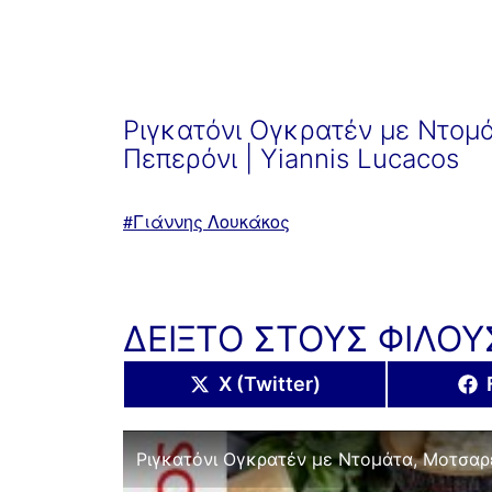
Ριγκατόνι Ογκρατέν με Ντομά
Πεπερόνι | Yiannis Lucacos
Με
Γιάννης Λουκάκος
ετικέτα:
ΔΕΙΞΤΟ ΣΤΟΥΣ ΦΙΛΟΥ
Share
X (Twitter)
on
Ριγκατόνι Ογκρατέν με Ντομάτα, Μοτσαρέλ