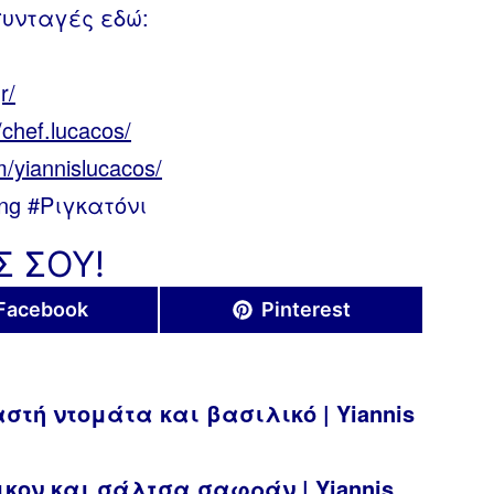
συνταγές εδώ:
r/
chef.lucacos/
/yiannislucacos/
ing #Ριγκατόνι
Σ ΣΟΥ!
Share
Share
Facebook
Pinterest
on
on
στή ντομάτα και βασιλικό | Yiannis
ικον και σάλτσα σαφράν | Yiannis