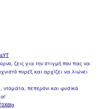
cosYT
ρνο, ζεις για την στιγμή που πας να
αχνιστό πυρέξ και αρχίζει να λιώνει
, ντομάτα, πεπερόνι και φυσικά
α!
3T0X6tg