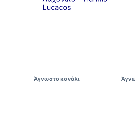
άρθρων
Lucacos
Άγνωστο κανάλι
Άγνω