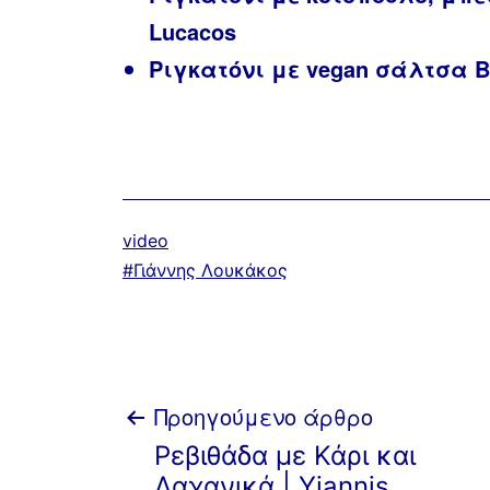
Lucacos
Ριγκατόνι με vegan σάλτσα Bo
Κατηγοριοποιημένα
video
ως
Με
Γιάννης Λουκάκος
ετικέτα:
Πλοήγηση
Προηγούμενο άρθρο
Ρεβιθάδα με Κάρι και
Λαχανικά | Yiannis