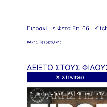
Πιροσκί με Φέτα Επ. 66 | Kit
Με
Άκης Πετρετζίκης
ετικέτα:
ΔΕΙΞΤΟ ΣΤΟΥΣ ΦΙΛΟΥ
Share
X (Twitter)
on
Πιροσκί με Φέτα Επ. 66 | Kitchen Lab TV 