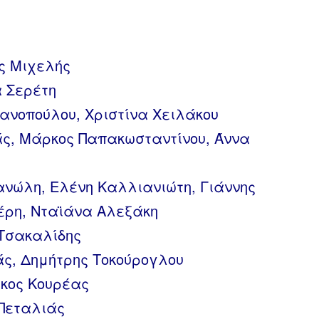
ς Μιχελής
 Σερέτη
ιανοπούλου, Χριστίνα Χειλάκου
άς, Μάρκος Παπακωσταντίνου, Άννα
ανώλη, Ελένη Καλλιανιώτη, Γιάννης
έρη, Νταϊάνα Αλεξάκη
Τσακαλίδης
άς, Δημήτρης Τοκούρογλου
ίκος Κουρέας
 Πεταλιάς