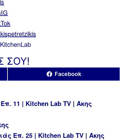
is
isIG
ikTok
kispetretzikis
#KitchenLab
Σ ΣΟΥ!
Share
Facebook
on
π. 11 | Kitchen Lab TV | Άκης
κης
άς Επ. 25 | Kitchen Lab TV | Άκης