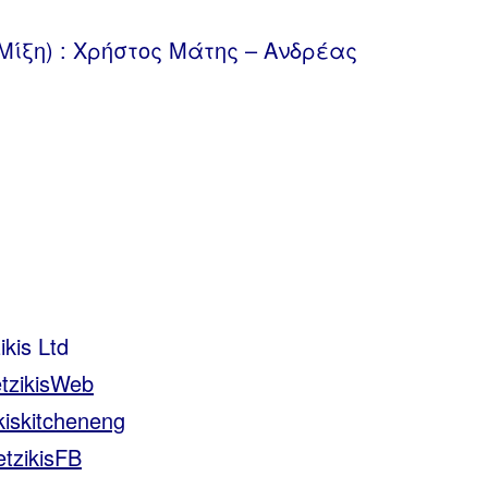
– Μίξη) : Χρήστος Μάτης – Ανδρέας
kis Ltd
retzikisWeb
akiskitcheneng
retzikisFB