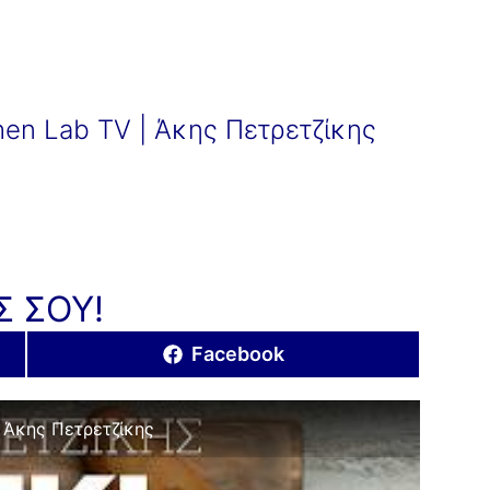
chen Lab TV | Άκης Πετρετζίκης
Σ ΣΟΥ!
Share
Facebook
on
| Άκης Πετρετζίκης