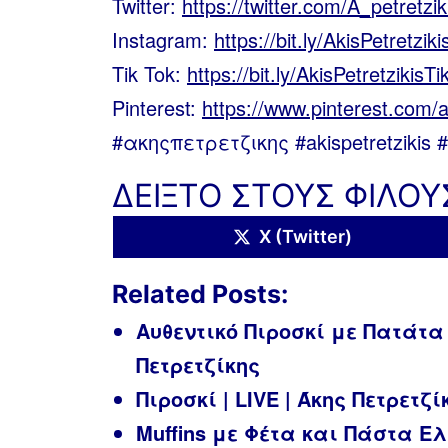
Twitter:
https://twitter.com/A_petretzik
Instagram:
https://bit.ly/AkisPetretzik
Tik Tok:
https://bit.ly/AkisPetretzikisT
Pinterest:
https://www.pinterest.com/a
#ακηςπετρετζικης #akispetretzikis 
ΔΕΙΞΤΟ ΣΤΟΥΣ ΦΙΛΟΥ
Share
X (Twitter)
on
Related Posts:
Αυθεντικό Πιροσκί με Πατάτα Ε
Πετρετζίκης
Πιροσκί | LIVE | Άκης Πετρετζί
Muffins με Φέτα και Πάστα Ελι