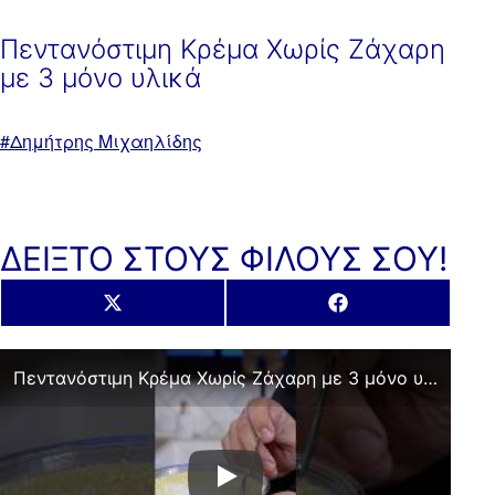
Πεντανόστιμη Κρέμα Χωρίς Ζάχαρη
με 3 μόνο υλικά
Με
Δημήτρης Μιχαηλίδης
ετικέτα:
ΔΕΙΞΤΟ ΣΤΟΥΣ ΦΙΛΟΥΣ ΣΟΥ!
Share
Share
X
Facebook
on
on
(Twitter)
Πεντανόστιμη Κρέμα Χωρίς Ζάχαρη με 3 μόνο υλικά