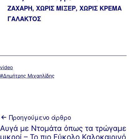
ΖΑΧΑΡΗ, ΧΩΡΙΣ ΜΙΞΕΡ, ΧΩΡΙΣ ΚΡΕΜΑ
ΓΑΛΑΚΤΟΣ
Κατηγοριοποιημένα
video
ως
Με
Δημήτρης Μιχαηλίδης
ετικέτα:
Πλοήγηση
Προηγούμενο άρθρο
Αυγά με Ντομάτα όπως τα τρώγαμε
άρθρων
μικροί – Το πιο Εύκολο Καλοκαιρινό