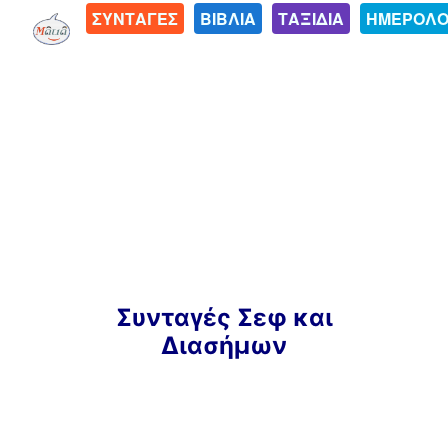
ΣΥΝΤΑΓΕΣ
ΒΙΒΛΙΑ
ΤΑΞΙΔΙΑ
ΗΜΕΡΟΛΟ
Μετάβαση
Συνταγές Σεφ και
σε
Διασήμων
περιεχόμενο