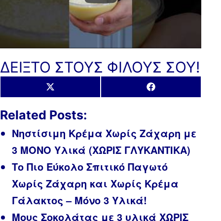
ΔΕΙΞΤΟ ΣΤΟΥΣ ΦΙΛΟΥΣ ΣΟΥ!
Share
Share
X
Facebook
on
on
(Twitter)
Related Posts:
Νηστίσιμη Κρέμα Χωρίς Ζάχαρη με
3 ΜΟΝΟ Υλικά (ΧΩΡΙΣ ΓΛΥΚΑΝΤΙΚΑ)
Το Πιο Εύκολο Σπιτικό Παγωτό
Χωρίς Ζάχαρη και Χωρίς Κρέμα
Γάλακτος – Μόνο 3 Υλικά!
Μους Σοκολάτας με 3 υλικά ΧΩΡΙΣ