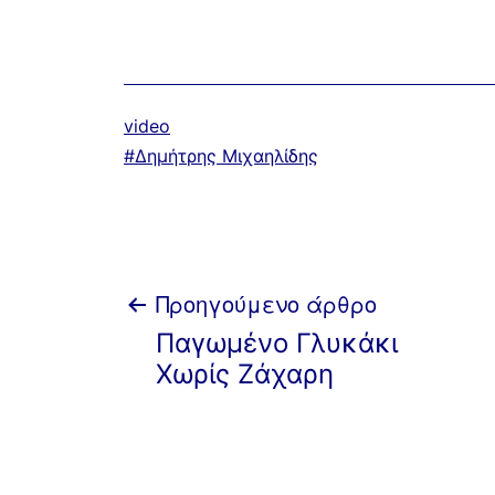
Κατηγοριοποιημένα
video
ως
Με
Δημήτρης Μιχαηλίδης
ετικέτα:
Πλοήγηση
Προηγούμενο άρθρο
Παγωμένο Γλυκάκι
άρθρων
Χωρίς Ζάχαρη