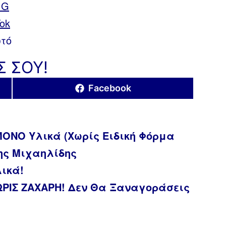
sIG
Tok
ωτό
Σ ΣΟΥ!
Share
Facebook
on
ΜΟΝΟ Υλικά (Χωρίς Ειδική Φόρμα
ης Μιχαηλίδης
ικά!
ΩΡΙΣ ΖΑΧΑΡΗ! Δεν Θα Ξαναγοράσεις