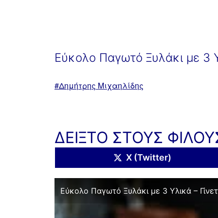
Εύκολο Παγωτό Ξυλάκι με 3 Υλ
Με
Δημήτρης Μιχαηλίδης
ετικέτα:
ΔΕΙΞΤΟ ΣΤΟΥΣ ΦΙΛΟΥ
Share
X (Twitter)
on
Εύκολο Παγωτό Ξυλάκι με 3 Υλικά – Γίνετα