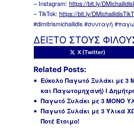
– Instagram:
https://bit.ly/DMichailidi
– TikTok:
https://bit.ly/DMichailidisTik
#dimitrismichailidis #συνταγή #παγ
ΔΕΙΞΤΟ ΣΤΟΥΣ ΦΙΛΟΥ
Share
X (Twitter)
on
Related Posts:
Εύκολο Παγωτό Ξυλάκι με 3 
και Παγωτομηχανή) Ι Δημήτρ
Παγωτό Ξυλάκι με 3 ΜΟΝΟ Υλ
Παγωτό Ξυλάκι με 3 Υλικά Χ
Ποτέ Έτοιμο!