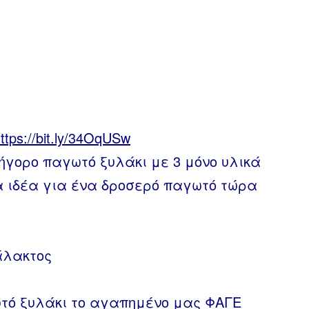
ttps://bit.ly/34OqUSw
ρήγορο παγωτό ξυλάκι με 3 μόνο υλικά
ία ιδέα για ένα δροσερό παγωτό τώρα
άλακτος
τό ξυλάκι το αγαπημένο μας ΦΑΓΕ