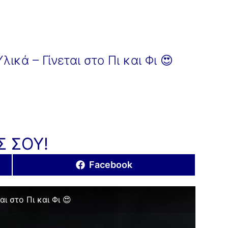
ικά – Γίνεται στο Πι και Φι 😍
Σ ΣΟΥ!
Share
Facebook
on
ι στο Πι και Φι 😍