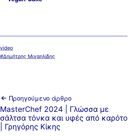
Κατηγοριοποιημένα
video
ως
Με
Δημήτρης Μιχαηλίδης
ετικέτα:
Πλοήγηση
Προηγούμενο άρθρο
MasterChef 2024 | Γλώσσα με
άρθρων
σάλτσα τόνκα και υφές από καρότο
| Γρηγόρης Κίκης