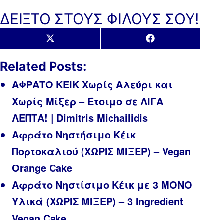
ΔΕΙΞΤΟ ΣΤΟΥΣ ΦΙΛΟΥΣ ΣΟΥ!
Share
Share
X
Facebook
on
on
(Twitter)
Related Posts:
ΑΦΡΑΤΟ ΚΕΙΚ Χωρίς Αλεύρι και
Χωρίς Μίξερ – Έτοιμο σε ΛΙΓΑ
ΛΕΠΤΑ! | Dimitris Michailidis
Αφράτο Νηστήσιμο Κέικ
Πορτοκαλιού (ΧΩΡΙΣ ΜΙΞΕΡ) – Vegan
Orange Cake
Αφράτο Νηστίσιμο Κέικ με 3 MONO
Υλικά (ΧΩΡΙΣ ΜΙΞΕΡ) – 3 Ingredient
Vegan Cake