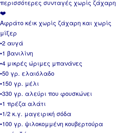
περισσότερες συνταγές χωρίς ζάχαρη
❤️
Αφράτο κέικ χωρίς ζάχαρη και χωρίς
μίξερ
•2 αυγά
•1 βανιλίνη
•4 μικρές ώριμες μπανάνες
•50 γρ. ελαιόλαδο
•150 γρ. μέλι
•330 γρ. αλεύρι που φουσκώνει
•1 πρέζα αλάτι
•1/2 κ.γ. μαγειρική σόδα
•100 γρ. ψιλοκομμένη κουβερτούρα