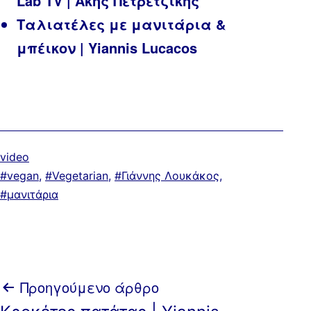
Lab TV | Άκης Πετρετζίκης
Ταλιατέλες με μανιτάρια &
μπέικον | Yiannis Lucacos
Κατηγοριοποιημένα
video
ως
Με
vegan
,
Vegetarian
,
Γιάννης Λουκάκος
,
ετικέτα:
μανιτάρια
Πλοήγηση
Προηγούμενο άρθρο