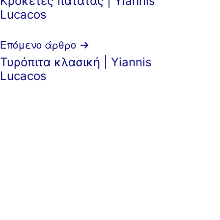
Κροκέτες πατάτας | Yiannis
άρθρων
Lucacos
Επόμενο άρθρο
Τυρόπιτα κλασική | Yiannis
Lucacos