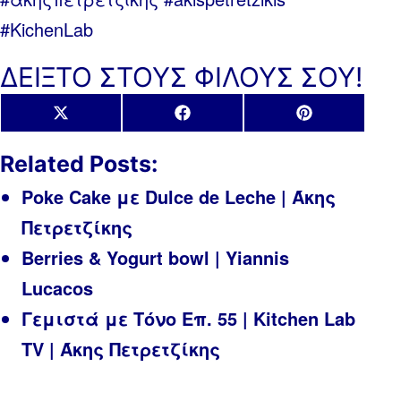
#KichenLab
ΔΕΙΞΤΟ ΣΤΟΥΣ ΦΙΛΟΥΣ ΣΟΥ!
Share
Share
Share
X
Facebook
Pinterest
on
on
on
(Twitter)
Related Posts:
Poke Cake με Dulce de Leche | Άκης
Πετρετζίκης
Berries & Yogurt bowl | Yiannis
Lucacos
Γεμιστά με Τόνο Επ. 55 | Kitchen Lab
TV | Άκης Πετρετζίκης