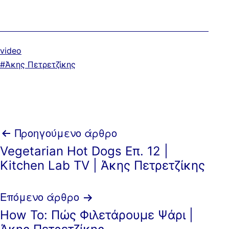
Κατηγοριοποιημένα
video
ως
Με
Άκης Πετρετζίκης
ετικέτα:
Πλοήγηση
Προηγούμενο άρθρο
Vegetarian Hot Dogs Επ. 12 |
άρθρων
Kitchen Lab TV | Άκης Πετρετζίκης
Επόμενο άρθρο
How To: Πώς Φιλετάρουμε Ψάρι |