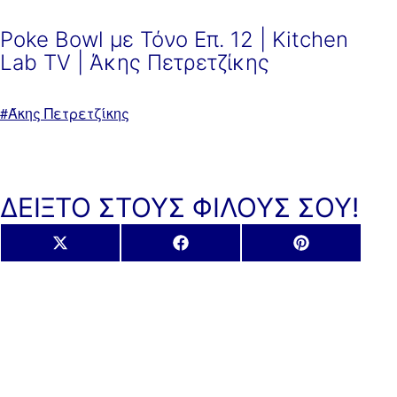
Poke Bowl με Τόνο Επ. 12 | Kitchen
Lab TV | Άκης Πετρετζίκης
Με
Άκης Πετρετζίκης
ετικέτα:
ΔΕΙΞΤΟ ΣΤΟΥΣ ΦΙΛΟΥΣ ΣΟΥ!
Share
Share
Share
X
Facebook
Pinterest
on
on
on
(Twitter)