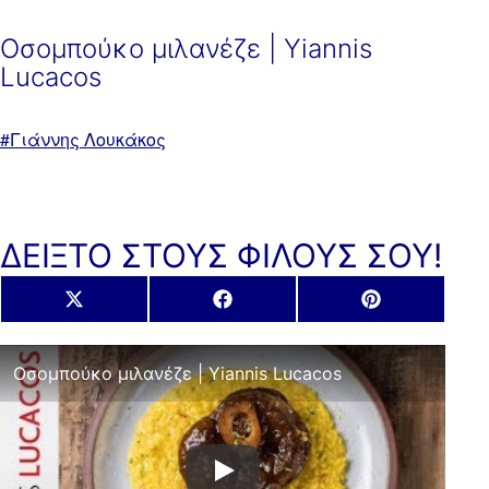
Οσομπούκο μιλανέζε | Yiannis
Lucacos
Με
Γιάννης Λουκάκος
ετικέτα:
ΔΕΙΞΤΟ ΣΤΟΥΣ ΦΙΛΟΥΣ ΣΟΥ!
Share
Share
Share
X
Facebook
Pinterest
on
on
on
(Twitter)
Οσομπούκο μιλανέζε | Yiannis Lucacos