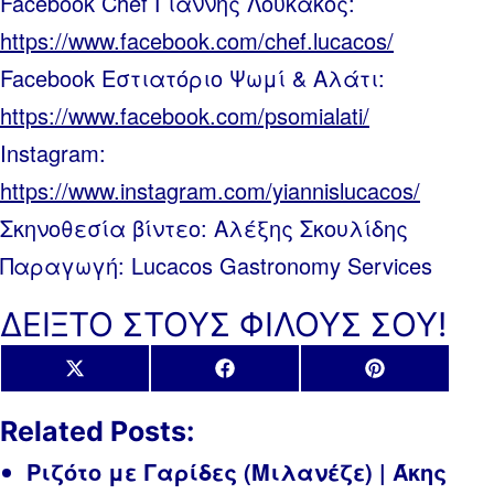
Facebook Chef Γιάννης Λουκάκος:
https://www.facebook.com/chef.lucacos/
Facebook Εστιατόριο Ψωμί & Αλάτι:
https://www.facebook.com/psomialati/
Instagram:
https://www.instagram.com/yiannislucacos/
Σκηνοθεσία βίντεο: Αλέξης Σκουλίδης
Παραγωγή: Lucacos Gastronomy Services
ΔΕΙΞΤΟ ΣΤΟΥΣ ΦΙΛΟΥΣ ΣΟΥ!
Share
Share
Share
X
Facebook
Pinterest
on
on
on
(Twitter)
Related Posts:
Ριζότο με Γαρίδες (Μιλανέζε) | Άκης