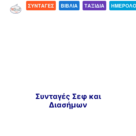
ΣΥΝΤΑΓΕΣ
ΒΙΒΛΙΑ
ΤΑΞΙΔΙΑ
ΗΜΕΡΟΛΟ
Μετάβαση
Συνταγές Σεφ και
σε
Διασήμων
περιεχόμενο