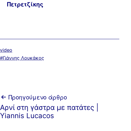
Πετρετζίκης
Κατηγοριοποιημένα
video
ως
Με
Γιάννης Λουκάκος
ετικέτα:
Πλοήγηση
Προηγούμενο άρθρο
Αρνί στη γάστρα με πατάτες |
άρθρων
Yiannis Lucacos