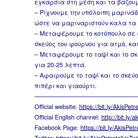
εγκάρσια στη μέση και τα βάζουμ
– Ρίχνουμε την υπόλοιπη μαρινά
ώστε να μαριναριστούν καλα τα
– Μεταφέρουμε το κοτόπουλο σε έ
σκεύος του φούρνου για ατμό, και
– Μεταφέρουμε το ταψί και το σκ
για 20-25 λεπτά.
– Αφαιρούμε το ταψί και το σκεύ
πιπέρι και γιαούρτι.
————————————————
Official website:
https://bit.ly/AkisPet
Official English channel:
http://bit.ly/
Facebook Page:
https://bit.ly/AkisPet
Twitter:
https://bit.ly/AkisPetretzikisTwi