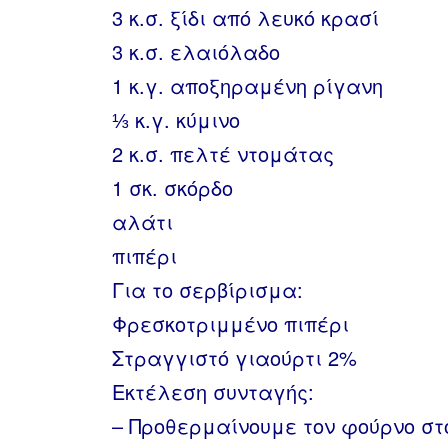
3 κ.σ. ξίδι από λευκό κρασί
3 κ.σ. ελαιόλαδο
1 κ.γ. αποξηραμένη ρίγανη
⅓ κ.γ. κύμινο
2 κ.σ. πελτέ ντομάτας
1 σκ. σκόρδο
αλάτι
πιπέρι
Για το σερβίρισμα:
Φρεσκοτριμμένο πιπέρι
Στραγγιστό γιαούρτι 2%
Εκτέλεση συνταγής:
– Προθερμαίνουμε τον φούρνο στ