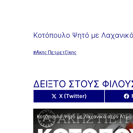
Kοτόπουλο Ψητό με Λαχανικά
Με
Άκης Πετρετζίκης
ετικέτα:
ΔΕΙΞΤΟ ΣΤΟΥΣ ΦΙΛΟΥ
Share
X (Twitter)
on
Kοτόπουλο Ψητό με Λαχανικά στον Ατμό 