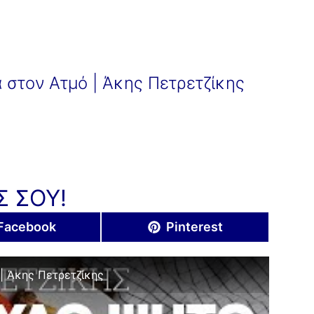
 στον Ατμό | Άκης Πετρετζίκης
Σ ΣΟΥ!
Share
Share
Facebook
Pinterest
on
on
| Άκης Πετρετζίκης