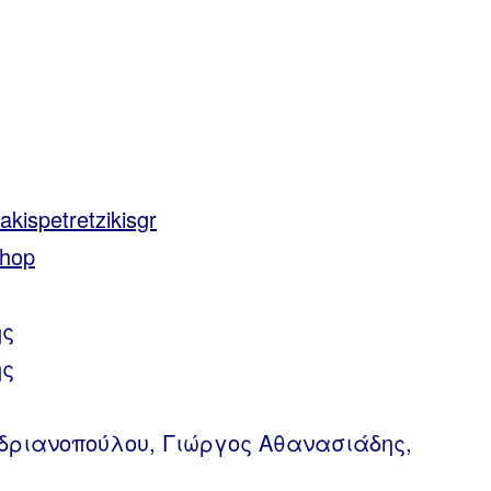
y/akispetretzikisgr
shop
ης
ής
νδριανοπούλου, Γιώργος Αθανασιάδης,