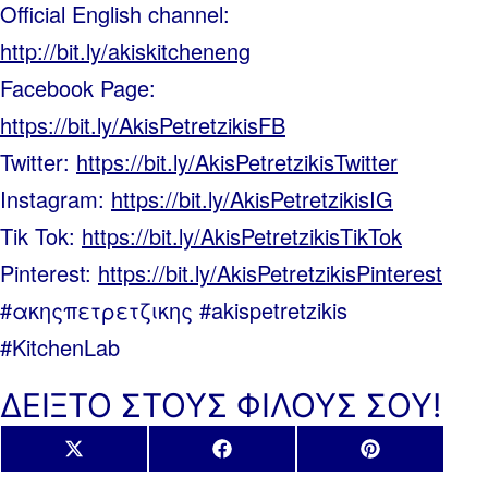
Official English channel:
http://bit.ly/akiskitcheneng
Facebook Page:
https://bit.ly/AkisPetretzikisFB
Twitter:
https://bit.ly/AkisPetretzikisTwitter
Instagram:
https://bit.ly/AkisPetretzikisIG
Tik Tok:
https://bit.ly/AkisPetretzikisTikTok
Pinterest:
https://bit.ly/AkisPetretzikisPinterest
#ακηςπετρετζικης #akispetretzikis
#KitchenLab
ΔΕΙΞΤΟ ΣΤΟΥΣ ΦΙΛΟΥΣ ΣΟΥ!
Share
Share
Share
X
Facebook
Pinterest
on
on
on
(Twitter)