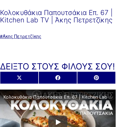
Κολοκυθάκια Παπουτσάκια Επ. 67 |
Kitchen Lab TV | Άκης Πετρετζίκης
Με
Άκης Πετρετζίκης
ετικέτα:
ΔΕΙΞΤΟ ΣΤΟΥΣ ΦΙΛΟΥΣ ΣΟΥ!
Share
Share
Share
X
Facebook
Pinterest
on
on
on
(Twitter)
Κολοκυθάκια Παπουτσάκια Επ. 67 | Kitchen Lab TV | Άκης Πετρετζίκης