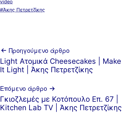
Κατηγοριοποιημένα
video
ως
Με
Άκης Πετρετζίκης
ετικέτα:
Πλοήγηση
Προηγούμενο άρθρο
Light Ατομικά Cheesecakes | Make
άρθρων
Ιt Light | Άκης Πετρετζίκης
Επόμενο άρθρο
Γκιοζλεμές με Κοτόπουλο Επ. 67 |
Kitchen Lab TV | Άκης Πετρετζίκης