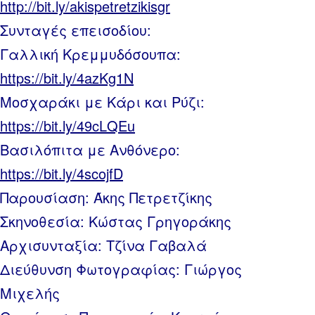
http://bit.ly/akispetretzikisgr
Συνταγές επεισοδίου:
Γαλλική Κρεμμυδόσουπα:
https://bit.ly/4azKg1N
Μοσχαράκι με Κάρι και Ρύζι:
https://bit.ly/49cLQEu
Βασιλόπιτα με Ανθόνερο:
https://bit.ly/4scojfD
Παρουσίαση: Άκης Πετρετζίκης
Σκηνοθεσία: Κώστας Γρηγοράκης
Αρχισυνταξία: Τζίνα Γαβαλά
Διεύθυνση Φωτογραφίας: Γιώργος
Μιχελής