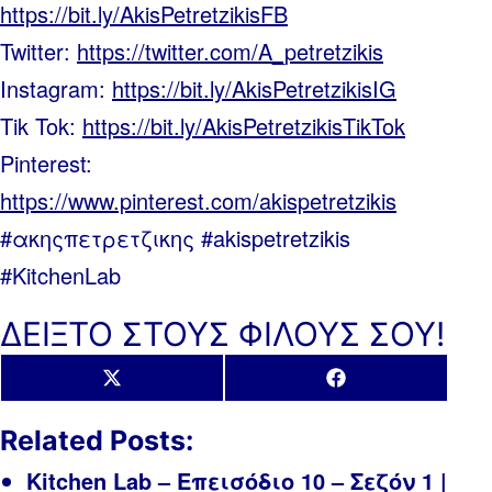
https://bit.ly/AkisPetretzikisFB
Twitter:
https://twitter.com/A_petretzikis
Instagram:
https://bit.ly/AkisPetretzikisIG
Tik Tok:
https://bit.ly/AkisPetretzikisTikTok
Pinterest:
https://www.pinterest.com/akispetretzikis
#ακηςπετρετζικης #akispetretzikis
#KitchenLab
ΔΕΙΞΤΟ ΣΤΟΥΣ ΦΙΛΟΥΣ ΣΟΥ!
Share
Share
X
Facebook
on
on
(Twitter)
Related Posts:
Kitchen Lab – Επεισόδιο 10 – Σεζόν 1 |