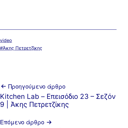
Κατηγοριοποιημένα
video
ως
Με
Άκης Πετρετζίκης
ετικέτα:
Πλοήγηση
Προηγούμενο άρθρο
Kitchen Lab – Επεισόδιο 23 – Σεζόν
άρθρων
9 | Άκης Πετρετζίκης
Επόμενο άρθρο