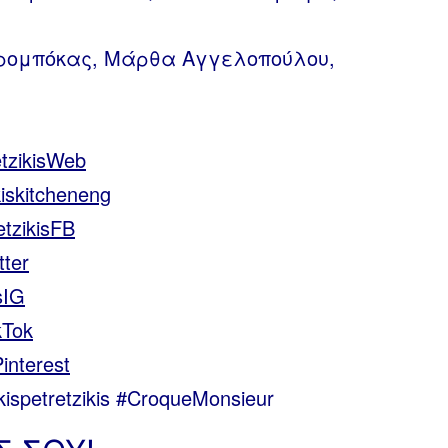
ρομπόκας, Μάρθα Αγγελοπούλου,
retzikisWeb
akiskitcheneng
retzikisFB
tter
isIG
ikTok
Pinterest
petretzikis #CroqueMonsieur