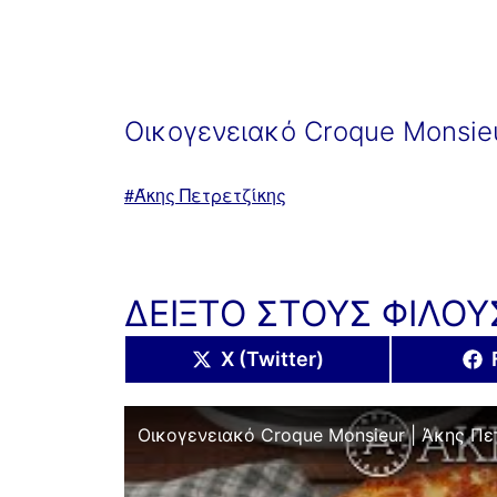
Οικογενειακό Croque Monsieu
Με
Άκης Πετρετζίκης
ετικέτα:
ΔΕΙΞΤΟ ΣΤΟΥΣ ΦΙΛΟΥ
Share
X (Twitter)
on
Οικογενειακό Croque Monsieur | Άκης Πε