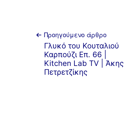
ετικέτα:
Πλοήγηση
Προηγούμενο άρθρο
Γλυκό του Κουταλιού
άρθρων
Καρπούζι Επ. 66 |
Kitchen Lab TV | Άκης
Πετρετζίκης