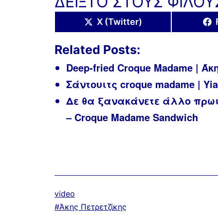
ΔΕΙΞΤΟ ΣΤΟΥΣ ΦΙΛΟΥ
Share
X (Twitter)
on
Related Posts:
Deep-fried Croque Madame | Άκ
Σάντουιτς croque madame | Yia
Δε θα ξανακάνετε άλλο πρωι
– Croque Madame Sandwich
Κατηγοριοποιημένα
video
ως
Με
Άκης Πετρετζίκης