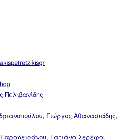
y/akispetretzikisgr
shop
ας Πελιβανίδης
νδριανοπούλου, Γιώργος Αθανασιάδης,
 Παραδεισάνου, Τατιάνα Σερέφα,