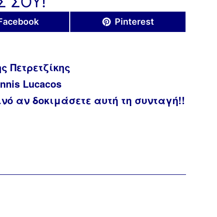
Σ ΣΟΥ!
Share
Share
Facebook
Pinterest
on
on
ης Πετρετζίκης
nnis Lucacos
νό αν δοκιμάσετε αυτή τη συνταγή!!