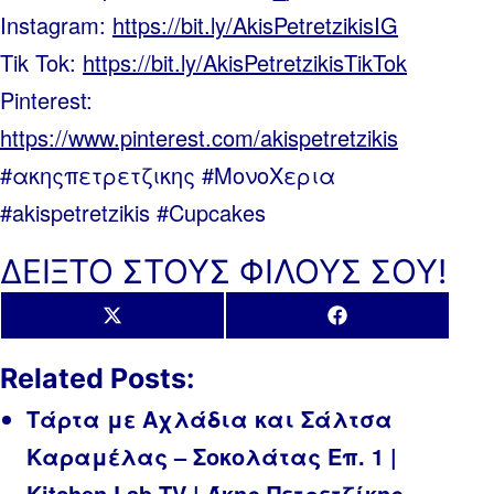
Instagram:
https://bit.ly/AkisPetretzikisIG
Tik Tok:
https://bit.ly/AkisPetretzikisTikTok
Pinterest:
https://www.pinterest.com/akispetretzikis
#ακηςπετρετζικης #ΜονοΧερια
#akispetretzikis #Cupcakes
ΔΕΙΞΤΟ ΣΤΟΥΣ ΦΙΛΟΥΣ ΣΟΥ!
Share
Share
X
Facebook
on
on
(Twitter)
Related Posts:
Τάρτα με Αχλάδια και Σάλτσα
Καραμέλας – Σοκολάτας Επ. 1 |
Kitchen Lab TV | Άκης Πετρετζίκης