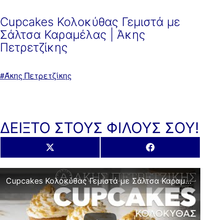
Cupcakes Κολοκύθας Γεμιστά με
Σάλτσα Καραμέλας | Άκης
Πετρετζίκης
Με
Άκης Πετρετζίκης
ετικέτα:
ΔΕΙΞΤΟ ΣΤΟΥΣ ΦΙΛΟΥΣ ΣΟΥ!
Share
Share
X
Facebook
on
on
(Twitter)
Cupcakes Κολοκύθας Γεμιστά με Σάλτσα Καραμέλας | Άκης Πετρετζίκης