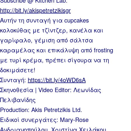
Subscribe @ Kitchen Lab:
http://bit.ly/akispetretzikisgr
Αυτήν τη συνταγή για cupcakes
κολοκύθας με τζίντζερ, κανέλα και
γαρίφαλο, γέμιση από σάλτσα
καραμέλας και επικάλυψη από frosting
με τυρί κρέμα, πρέπει σίγουρα να τη
δοκιμάσετε!
Συνταγή:
https://bit.ly/4oWD6sA
Σκηνοθεσία | Video Editor: Λεωνίδας
Πελιβανίδης
Production: Akis Petretzikis Ltd.
Ειδικοί συνεργάτες: Mary-Rose
Ανδριανοπούλου, Χριστίνα Χειλάκου,