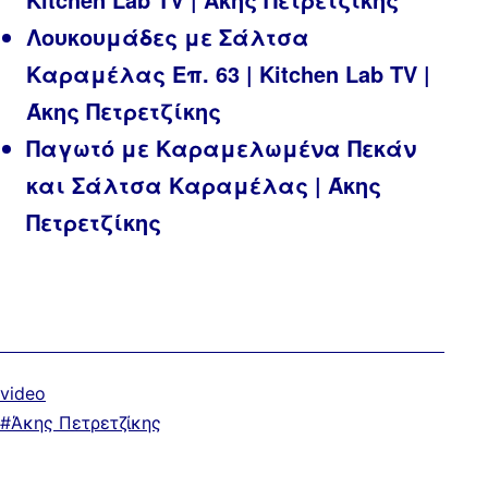
Λουκουμάδες με Σάλτσα
Καραμέλας Επ. 63 | Kitchen Lab TV |
Άκης Πετρετζίκης
Παγωτό με Καραμελωμένα Πεκάν
και Σάλτσα Καραμέλας | Άκης
Πετρετζίκης
Κατηγοριοποιημένα
video
ως
Με
Άκης Πετρετζίκης
ετικέτα: