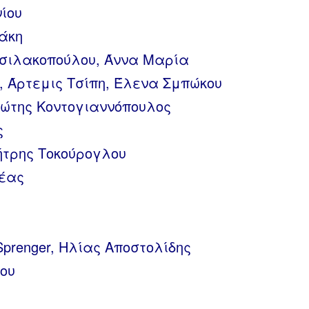
νίου
άκη
ασιλακοπούλου, Άννα Μαρία
 Άρτεμις Τσίπη, Έλενα Σμπώκου
Φώτης Κοντογιαννόπουλος
ς
ήτρης Τοκούρογλου
ρέας
Sprenger, Ηλίας Αποστολίδης
ου