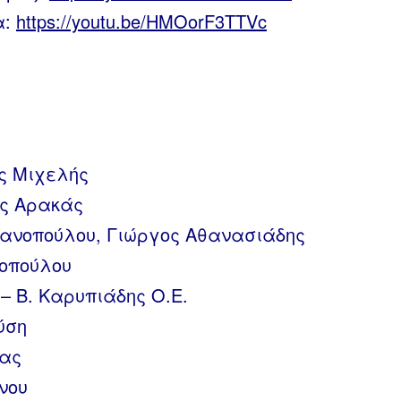
α:
https://youtu.be/HMOorF3TTVc
ς Μιχελής
ής Αρακάς
ιανοπούλου, Γιώργος Αθανασιάδης
βοπούλου
– Β. Καρυπιάδης Ο.Ε.
ύση
ρας
νου