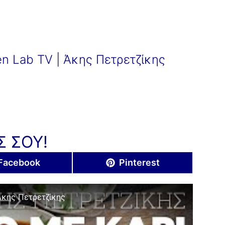
hen Lab TV | Άκης Πετρετζίκης
Σ ΣΟΥ!
Share
Share
Facebook
Pinterest
on
on
 Άκης Πετρετζίκης