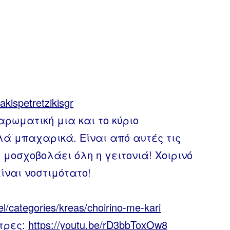
y/akispetretzikisgr
αρωματική μια και το κύριο
λά μπαχαρικά. Είναι από αυτές τις
 μοσχοβολάει όλη η γειτονιά! Χοιρινό
ίναι νοστιμότατο!
/el/categories/kreas/choirino-me-kari
τρες:
https://youtu.be/rD3bbToxOw8