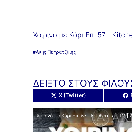
Χοιρινό με Κάρι Επ. 57 | Kitc
Με
Άκης Πετρετζίκης
ετικέτα:
ΔΕΙΞΤΟ ΣΤΟΥΣ ΦΙΛΟΥ
Share
X (Twitter)
on
Χοιρινό με Κάρι Επ. 57 | Kitchen Lab TV |