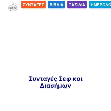
ΣΥΝΤΑΓΕΣ
ΒΙΒΛΙΑ
ΤΑΞΙΔΙΑ
ΗΜΕΡΟΛΟ
Μετάβαση
Συνταγές Σεφ και
σε
Διασήμων
περιεχόμενο