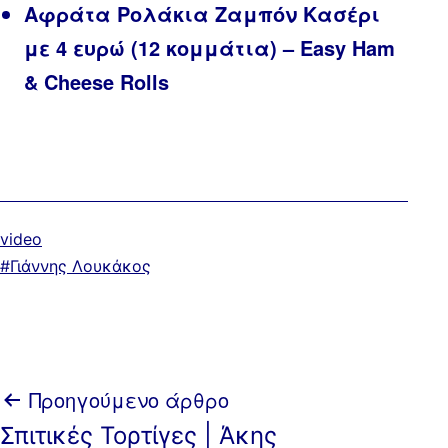
Αφράτα Ρολάκια Ζαμπόν Κασέρι
με 4 ευρώ (12 κομμάτια) – Easy Ham
& Cheese Rolls
Κατηγοριοποιημένα
video
ως
Με
Γιάννης Λουκάκος
ετικέτα:
Πλοήγηση
Προηγούμενο άρθρο
Σπιτικές Τορτίγες | Άκης
άρθρων