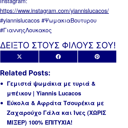
Instagram:
https://www.instagram.com/yiannislucacos/
#yiannislucacos #ΨωμακιαΒουτυρου
#ΓιαννηςΛουκακος
ΔΕΙΞΤΟ ΣΤΟΥΣ ΦΙΛΟΥΣ ΣΟΥ!
Share
Share
Share
X
Facebook
Pinterest
on
on
on
(Twitter)
Related Posts:
Γεμιστά ψωμάκια με τυριά &
μπέικον | Yiannis Lucacos
Εύκολα & Αφράτα Τσουρέκια με
Ζαχαρούχο Γάλα και Ίνες (ΧΩΡΙΣ
ΜΙΞΕΡ) 100% ΕΠΙΤΥΧΙΑ!