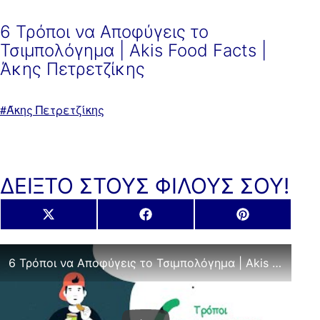
6 Τρόποι να Αποφύγεις το
Τσιμπολόγημα | Akis Food Facts |
Άκης Πετρετζίκης
Με
Άκης Πετρετζίκης
ετικέτα:
ΔΕΙΞΤΟ ΣΤΟΥΣ ΦΙΛΟΥΣ ΣΟΥ!
Share
Share
Share
X
Facebook
Pinterest
on
on
on
(Twitter)
6 Τρόποι να Αποφύγεις το Τσιμπολόγημα | Akis Food Facts | Άκης Πετρετζίκης