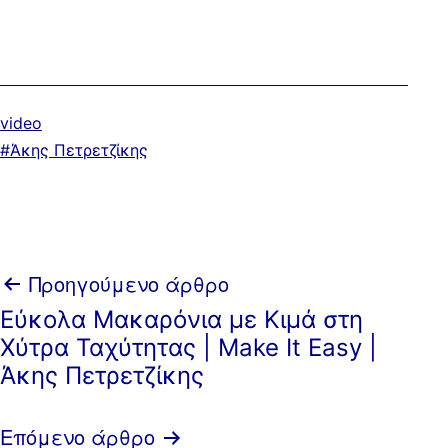
Κατηγοριοποιημένα
video
ως
Με
Άκης Πετρετζίκης
ετικέτα:
Πλοήγηση
Προηγούμενο άρθρο
Εύκολα Μακαρόνια με Κιμά στη
άρθρων
Χύτρα Ταχύτητας | Make It Easy |
Άκης Πετρετζίκης
Επόμενο άρθρο