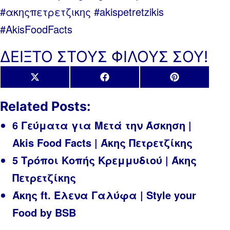
#ακηςπετρετζικης #akispetretzikis
#AkisFoodFacts
ΔΕΙΞΤΟ ΣΤΟΥΣ ΦΙΛΟΥΣ ΣΟΥ!
Share
Share
Share
X
Facebook
Pinterest
on
on
on
(Twitter)
Related Posts:
6 Γεύματα για Μετά την Άσκηση |
Akis Food Facts | Άκης Πετρετζίκης
5 Τρόποι Κοπής Κρεμμυδιού | Άκης
Πετρετζίκης
Άκης ft. Έλενα Γαλύφα | Style your
Food by BSB