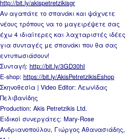
http://bit.ly/akispetretzikisgr
Αν αγαπάτε το σπανάκι και ψάχνετε
νέους τρόπους να το μαγειρέψετε σας
έχω 4 ιδιαίτερες και λαχταριστές ιδέες
για συνταγές με σπανάκι που θα σας
εντυπωσιάσουν!
Συνταγή:
http://bit.ly/3GD30hI
E-shop:
https://bit.ly/AkisPetretzikisEshop
Σκηνοθεσία | Video Editor: Λεωνίδας
Πελιβανίδης
Production: Akis Petretzikis Ltd.
Ειδικοί συνεργάτες: Mary-Rose
Ανδριανοπούλου, Γιώργος Αθανασιάδης,