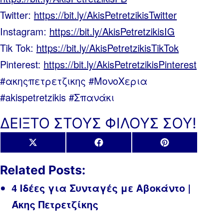
Twitter:
https://bit.ly/AkisPetretzikisTwitter
Instagram:
https://bit.ly/AkisPetretzikisIG
Tik Tok:
https://bit.ly/AkisPetretzikisTikTok
Pinterest:
https://bit.ly/AkisPetretzikisPinterest
#ακηςπετρετζικης #ΜονοΧερια
#akispetretzikis #Σπανάκι
ΔΕΙΞΤΟ ΣΤΟΥΣ ΦΙΛΟΥΣ ΣΟΥ!
Share
Share
Share
X
Facebook
Pinterest
on
on
on
(Twitter)
Related Posts:
4 Ιδέες για Συνταγές με Αβοκάντο |
Άκης Πετρετζίκης