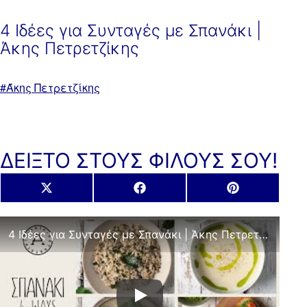
4 Ιδέες για Συνταγές με Σπανάκι |
Άκης Πετρετζίκης
Με
Άκης Πετρετζίκης
ετικέτα:
ΔΕΙΞΤΟ ΣΤΟΥΣ ΦΙΛΟΥΣ ΣΟΥ!
Share
Share
Share
X
Facebook
Pinterest
on
on
on
(Twitter)
4 Ιδέες για Συνταγές με Σπανάκι | Άκης Πετρετζίκης