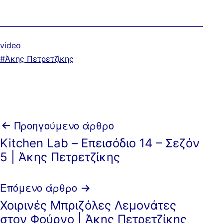
Κατηγοριοποιημένα
video
ως
Με
Άκης Πετρετζίκης
ετικέτα:
Πλοήγηση
Προηγούμενο άρθρο
Kitchen Lab – Επεισόδιο 14 – Σεζόν
άρθρων
5 | Άκης Πετρετζίκης
Επόμενο άρθρο
Χοιρινές Μπριζόλες Λεμονάτες
στον Φούρνο | Άκης Πετρετζίκης