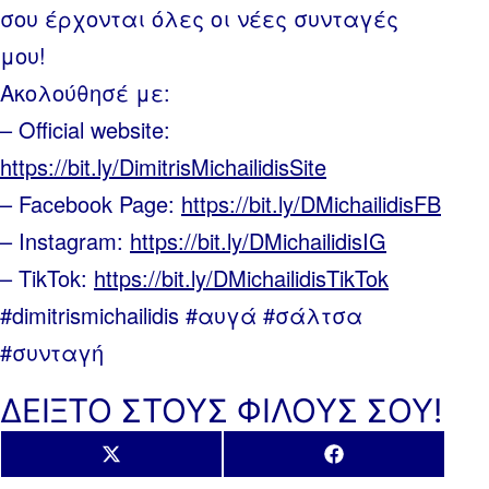
σου έρχονται όλες οι νέες συνταγές
μου!
Ακολούθησέ με:
– Official website:
https://bit.ly/DimitrisMichailidisSite
– Facebook Page:
https://bit.ly/DMichailidisFB
– Instagram:
https://bit.ly/DMichailidisIG
– TikTok:
https://bit.ly/DMichailidisTikTok
#dimitrismichailidis #αυγά #σάλτσα
#συνταγή
ΔΕΙΞΤΟ ΣΤΟΥΣ ΦΙΛΟΥΣ ΣΟΥ!
Share
Share
X
Facebook
on
on
(Twitter)