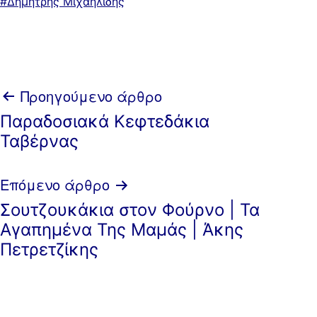
ως
Με
Δημήτρης Μιχαηλίδης
ετικέτα:
Πλοήγηση
Προηγούμενο άρθρο
Παραδοσιακά Κεφτεδάκια
άρθρων
Ταβέρνας
Επόμενο άρθρο
Σουτζουκάκια στον Φούρνο | Τα
Αγαπημένα Της Μαμάς | Άκης
Πετρετζίκης