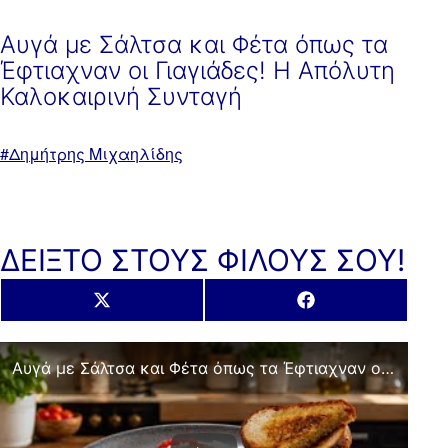
Αυγά με Σάλτσα και Φέτα όπως τα
Έφτιαχναν οι Γιαγιάδες! Η Απόλυτη
Καλοκαιρινή Συνταγή
Με
Δημήτρης Μιχαηλίδης
ετικέτα:
ΔΕΙΞΤΟ ΣΤΟΥΣ ΦΙΛΟΥΣ ΣΟΥ!
Share
Share
X
Facebook
on
on
(Twitter)
Αυγά με Σάλτσα και Φέτα όπως τα Έφτιαχναν οι Γιαγιάδες! Η Απόλυτη Καλοκαιρινή Συνταγή